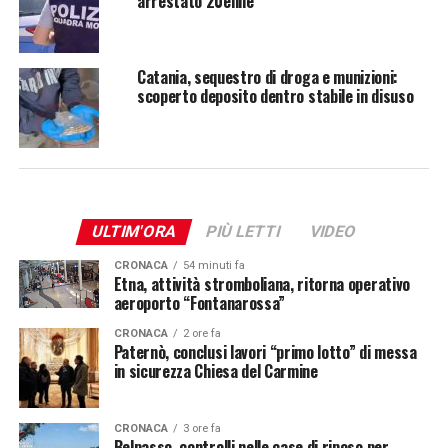
arrestato 20enne
Catania, sequestro di droga e munizioni:
scoperto deposito dentro stabile in disuso
ULTIM'ORA
PIÙ LETTI
VIDEO
CRONACA
54 minuti fa
Etna, attività stromboliana, ritorna operativo
aeroporto “Fontanarossa”
CRONACA
2 ore fa
Paternò, conclusi lavori “primo lotto” di messa
in sicurezza Chiesa del Carmine
CRONACA
3 ore fa
Belpasso, controlli nelle case di riposo per