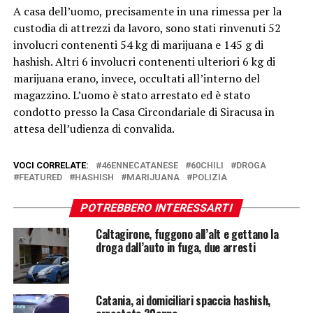
A casa dell’uomo, precisamente in una rimessa per la
custodia di attrezzi da lavoro, sono stati rinvenuti 52
involucri contenenti 54 kg di marijuana e 145 g di
hashish. Altri 6 involucri contenenti ulteriori 6 kg di
marijuana erano, invece, occultati all’interno del
magazzino. L’uomo è stato arrestato ed è stato
condotto presso la Casa Circondariale di Siracusa in
attesa dell’udienza di convalida.
VOCI CORRELATE:
46ENNECATANESE
60CHILI
DROGA
FEATURED
HASHISH
MARIJUANA
POLIZIA
POTREBBERO INTERESSARTI
Caltagirone, fuggono all’alt e gettano la
droga dall’auto in fuga, due arresti
Catania, ai domiciliari spaccia hashish,