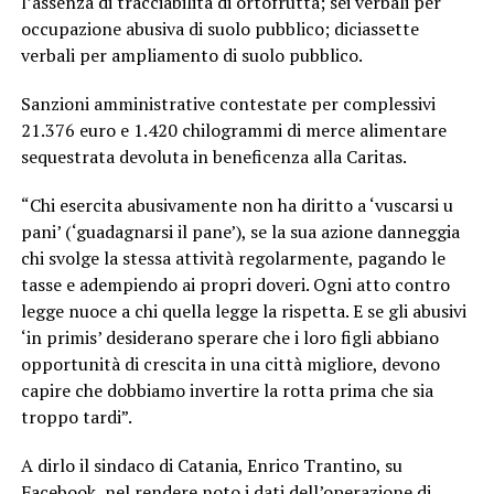
l’assenza di tracciabilità di ortofrutta; sei verbali per
occupazione abusiva di suolo pubblico; diciassette
verbali per ampliamento di suolo pubblico.
Sanzioni amministrative contestate per complessivi
21.376 euro e 1.420 chilogrammi di merce alimentare
sequestrata devoluta in beneficenza alla Caritas.
“Chi esercita abusivamente non ha diritto a ‘vuscarsi u
pani’ (‘guadagnarsi il pane’), se la sua azione danneggia
chi svolge la stessa attività regolarmente, pagando le
tasse e adempiendo ai propri doveri. Ogni atto contro
legge nuoce a chi quella legge la rispetta. E se gli abusivi
‘in primis’ desiderano sperare che i loro figli abbiano
opportunità di crescita in una città migliore, devono
capire che dobbiamo invertire la rotta prima che sia
troppo tardi”.
A dirlo il sindaco di Catania, Enrico Trantino, su
Facebook, nel rendere noto i dati dell’operazione di