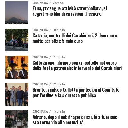
CRONACA
9 ore fa
Etna, prosegue attività stromboliana, si
registrano blandi emissioni di cenere
CRONACA
10 ore fa
Catania, controlli dei Carabinieri: 2 denunce e
multe per oltre 5 mila euro
CRONACA
11 ore fa
Caltagirone, ubriaco con un coltello nel cuore
della festa patronale: intervento dei Carabinieri
CRONACA
12 ore fa
Bronte, sindaco Gullotta partecipa al Comitato
per l’ordine e la sicurezza pubblica
CRONACA
13 ore fa
Adrano, dopo il nubifragio di ieri, la situazione
sta tornando alla normalità