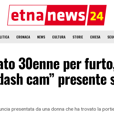
LITICA
CRONACA
NEWS
CULTURA
STORIE
CHIESA
SCU
ato 30enne per furto
“dash cam” presente 
ncia presentata da una donna che ha trovato la portiera