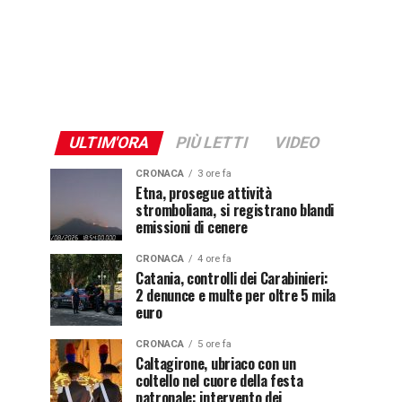
ULTIM'ORA
PIÙ LETTI
VIDEO
CRONACA
3 ore fa
Etna, prosegue attività
stromboliana, si registrano blandi
emissioni di cenere
CRONACA
4 ore fa
Catania, controlli dei Carabinieri:
2 denunce e multe per oltre 5 mila
euro
CRONACA
5 ore fa
Caltagirone, ubriaco con un
coltello nel cuore della festa
patronale: intervento dei