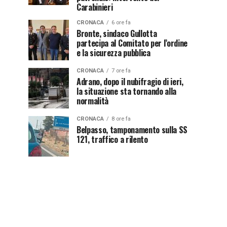
Carabinieri
CRONACA
6 ore fa
Bronte, sindaco Gullotta
partecipa al Comitato per l’ordine
e la sicurezza pubblica
CRONACA
7 ore fa
Adrano, dopo il nubifragio di ieri,
la situazione sta tornando alla
normalità
CRONACA
8 ore fa
Belpasso, tamponamento sulla SS
121, traffico a rilento