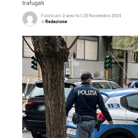
trafugati
Pubblicato
2 anni fa
il
20 Novembre 2024
di
Redazione