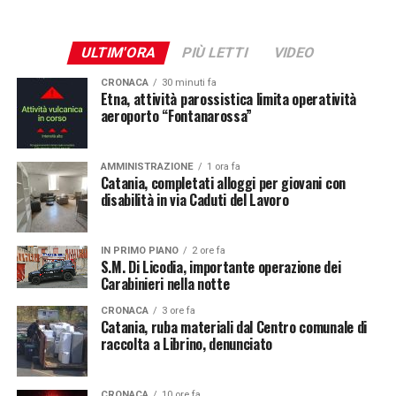
ULTIM'ORA
PIÙ LETTI
VIDEO
CRONACA
30 minuti fa
Etna, attività parossistica limita operatività
aeroporto “Fontanarossa”
AMMINISTRAZIONE
1 ora fa
Catania, completati alloggi per giovani con
disabilità in via Caduti del Lavoro
IN PRIMO PIANO
2 ore fa
S.M. Di Licodia, importante operazione dei
Carabinieri nella notte
CRONACA
3 ore fa
Catania, ruba materiali dal Centro comunale di
raccolta a Librino, denunciato
CRONACA
10 ore fa