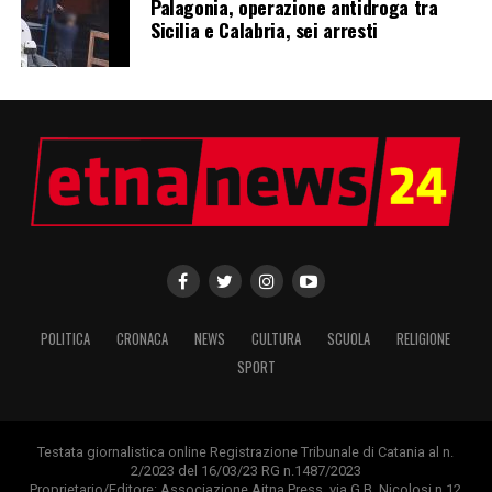
Palagonia, operazione antidroga tra
Sicilia e Calabria, sei arresti
POLITICA
CRONACA
NEWS
CULTURA
SCUOLA
RELIGIONE
SPORT
Testata giornalistica online Registrazione Tribunale di Catania al n.
2/2023 del 16/03/23 RG n.1487/2023
Proprietario/Editore: Associazione Aitna Press, via G.B. Nicolosi n.12