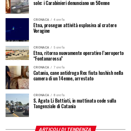
sole: i Carabinieri denunciano un 50enne
CRONACA
4 ore fa
Etna, prosegue attività esplosiva al cratere
Voragine
CRONACA
5 ore fa
Etna, ritorna nuovamente operativo l’aeroporto
“Fontanarossa”
CRONACA
7 ore fa
Catania, cane antidroga Rex fiuta hashish nella
camera di un 14enne, arrestato
CRONACA
8 ore fa
S. Agata Li Battiati, in mattinata code sulla
Tangenziale di Catania
ARTICOLI DI TENDENZA