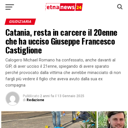
GIUDIZIARIA
Catania, resta in carcere il 20enne
che ha ucciso Giuseppe Francesco
Castiglione
Calogero Michael Romano ha confessato, anche davanti al
GIP, di aver ucciso il 21enne, spiegando di avere sparato
perché provocato dalla vittima che avrebbe minacciato di non
fargli più vedere il figlio che aveva avuto dalla sua ex
compagna
Pubblicato
2 anni fa
il
13 Gennaio 2025
di
Redazione