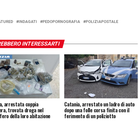
ATURED
INDAGATI
PEDOPORNOGRAFIA
POLIZIAPOSTALE
EBBERO INTERESSARTI
a, arrestata coppia
Catania, arrestato un ladro di auto
era, trovata droga nel
dopo una folle corsa finita con il
fero della loro abitazione
ferimento di un poliziotto