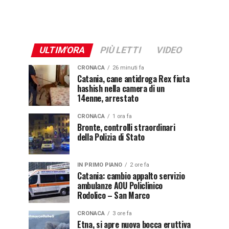
ULTIM'ORA
PIÙ LETTI
VIDEO
CRONACA
26 minuti fa
Catania, cane antidroga Rex fiuta
hashish nella camera di un
14enne, arrestato
CRONACA
1 ora fa
Bronte, controlli straordinari
della Polizia di Stato
IN PRIMO PIANO
2 ore fa
Catania: cambio appalto servizio
ambulanze AOU Policlinico
Rodolico – San Marco
CRONACA
3 ore fa
Etna, si apre nuova bocca eruttiva