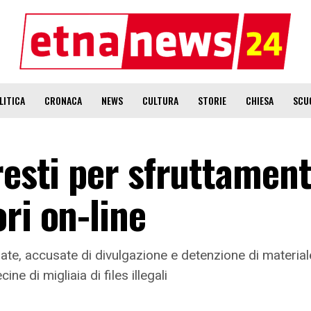
LITICA
CRONACA
NEWS
CULTURA
STORIE
CHIESA
SCU
resti per sfruttamen
ri on-line
e, accusate di divulgazione e detenzione di materia
ne di migliaia di files illegali