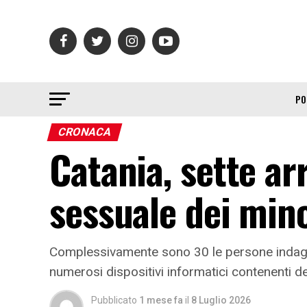
PO
CRONACA
Catania, sette ar
sessuale dei mino
Complessivamente sono 30 le persone indagat
numerosi dispositivi informatici contenenti deci
Pubblicato
1 mese fa
il
8 Luglio 2026