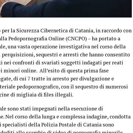
 per la Sicurezza Cibernetica di Catania, in raccordo con
 alla Pedopornografia Online (CNCPO) – ha portato a
ale, una vasta operazione investigativa nel corso della
i perquisizioni, sequestri e arresti che hanno consentito
i nei confronti di svariati soggetti indagati per reati
i minori online. All’esito di questa prima fase
gate, di cui 7 tratte in arresto per divulgazione e
teriale pedopornografico, con il sequestro di numerosi
ne di migliaia di files illegali.
tale sono stati impegnati nella esecuzione di
e. Nel corso della lunga e complessa indagine, condotta
 specialisti della Polizia Postale di Catania sono
 dediti allo scambio di video di pornografia minorile,