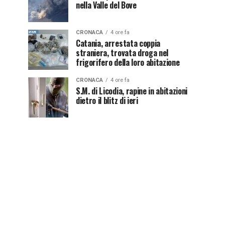
nella Valle del Bove
CRONACA
4 ore fa
Catania, arrestata coppia
straniera, trovata droga nel
frigorifero della loro abitazione
CRONACA
4 ore fa
S.M. di Licodia, rapine in abitazioni
dietro il blitz di ieri