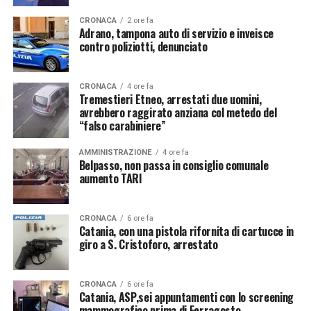
CRONACA
2 ore fa
Adrano, tampona auto di servizio e inveisce
contro poliziotti, denunciato
CRONACA
4 ore fa
Tremestieri Etneo, arrestati due uomini,
avrebbero raggirato anziana col metedo del
“falso carabiniere”
AMMINISTRAZIONE
4 ore fa
Belpasso, non passa in consiglio comunale
aumento TARI
CRONACA
6 ore fa
Catania, con una pistola rifornita di cartucce in
giro a S. Cristoforo, arrestato
CRONACA
6 ore fa
Catania, ASP,sei appuntamenti con lo screening
mammografico prima di Ferragosto