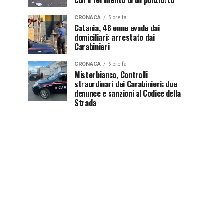
con il ferimento di un poliziotto
CRONACA
5 ore fa
Catania, 48 enne evade dai
domiciliari: arrestato dai
Carabinieri
CRONACA
6 ore fa
Misterbianco, Controlli
straordinari dei Carabinieri: due
denunce e sanzioni al Codice della
Strada