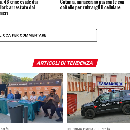
a, 48 enne evade dai
Catania, minacciano passante con
iari: arrestato dai
coltello per rubrargli il cellulare
nieri
LICCA PER COMMENTARE
ARTICOLI DI TENDENZA
esi fa
IN PRIMO PIANO
11 ore fa