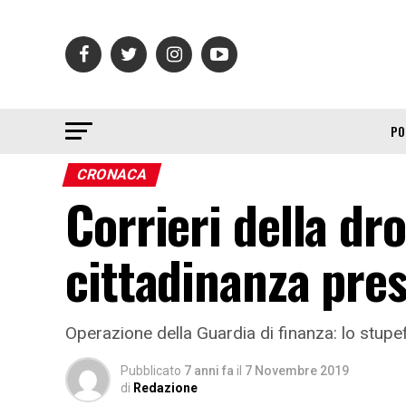
PO
CRONACA
Corrieri della dr
cittadinanza pres
Operazione della Guardia di finanza: lo stupef
Pubblicato
7 anni fa
il
7 Novembre 2019
di
Redazione