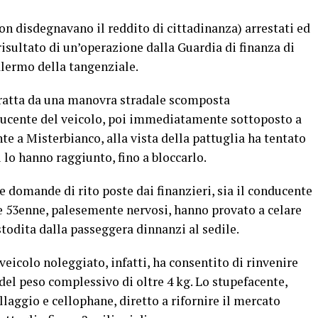
non disdegnavano il reddito di cittadinanza) arrestati ed
 risultato di un’operazione dalla Guardia di finanza di
alermo della tangenziale.
ttratta da una manovra stradale scomposta
ucente del veicolo, poi immediatamente sottoposto a
nte a Misterbianco, alla vista della pattuglia ha tentato
i lo hanno raggiunto, fino a bloccarlo.
e domande di rito poste dai finanzieri, sia il conducente
e 53enne, palesemente nervosi, hanno provato a celare
todita dalla passeggera dinnanzi al sedile.
eicolo noleggiato, infatti, ha consentito di rinvenire
del peso complessivo di oltre 4 kg. Lo stupefacente,
laggio e cellophane, diretto a rifornire il mercato