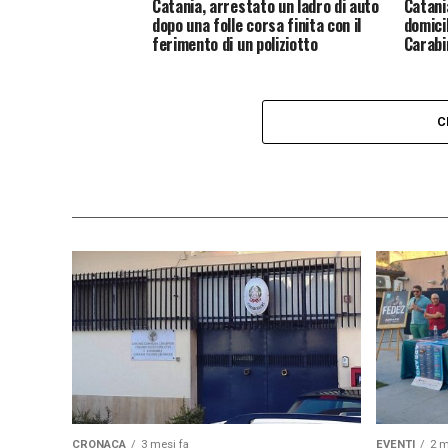
Catania, arrestato un ladro di auto
Catani
dopo una folle corsa finita con il
domicil
ferimento di un poliziotto
Carabi
C
CRONACA
3 mesi fa
EVENTI
2 m