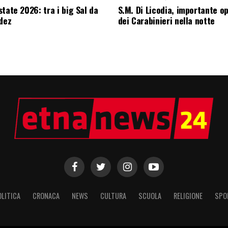
tate 2026: tra i big Sal da
S.M. Di Licodia, importante o
edez
dei Carabinieri nella notte
OLITICA
CRONACA
NEWS
CULTURA
SCUOLA
RELIGIONE
SPO