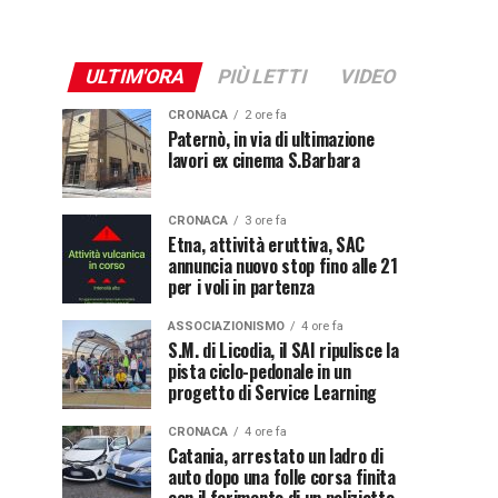
ULTIM'ORA
PIÙ LETTI
VIDEO
CRONACA
2 ore fa
Paternò, in via di ultimazione
lavori ex cinema S.Barbara
CRONACA
3 ore fa
Etna, attività eruttiva, SAC
annuncia nuovo stop fino alle 21
per i voli in partenza
ASSOCIAZIONISMO
4 ore fa
S.M. di Licodia, il SAI ripulisce la
pista ciclo-pedonale in un
progetto di Service Learning
CRONACA
4 ore fa
Catania, arrestato un ladro di
auto dopo una folle corsa finita