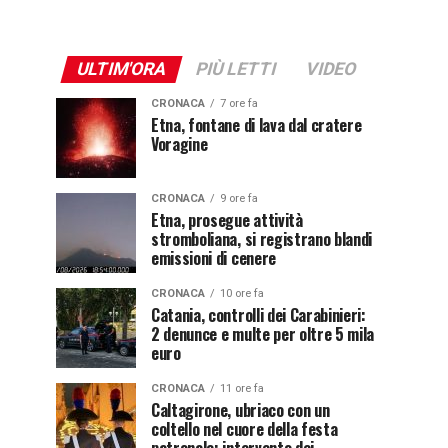
ULTIM'ORA
PIÙ LETTI
VIDEO
CRONACA
7 ore fa
Etna, fontane di lava dal cratere
Voragine
CRONACA
9 ore fa
Etna, prosegue attività
stromboliana, si registrano blandi
emissioni di cenere
CRONACA
10 ore fa
Catania, controlli dei Carabinieri:
2 denunce e multe per oltre 5 mila
euro
CRONACA
11 ore fa
Caltagirone, ubriaco con un
coltello nel cuore della festa