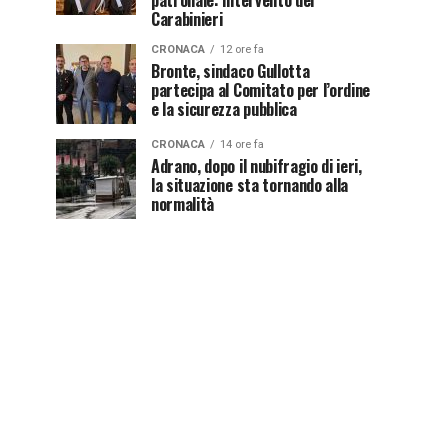
patronale: intervento dei
Carabinieri
CRONACA
12 ore fa
Bronte, sindaco Gullotta
partecipa al Comitato per l’ordine
e la sicurezza pubblica
CRONACA
14 ore fa
Adrano, dopo il nubifragio di ieri,
la situazione sta tornando alla
normalità