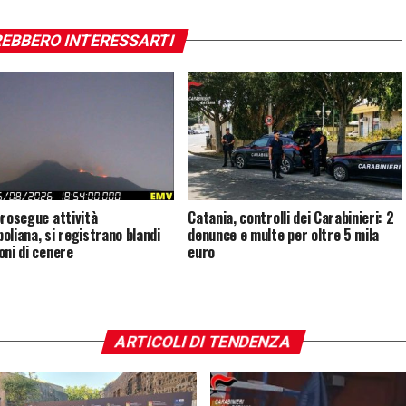
EBBERO INTERESSARTI
prosegue attività
Catania, controlli dei Carabinieri: 2
oliana, si registrano blandi
denunce e multe per oltre 5 mila
oni di cenere
euro
ARTICOLI DI TENDENZA