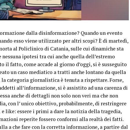
’informazione dalla disinformazione? Quando un evento
ando esso viene utilizzato per altri scopi? È di martedì,
orta al Policlinico di Catania, sulle cui dinamiche sta
e nessuna ipotesi tra cui anche quella dell’estremo
o il fatto, come accade al giorno d’oggi, si è susseguito
eato un caso mediatico a tratti anche lontano da quella
a la categoria giornalistica è tenuta a rispettare. Forse,
addetti all’informazione, si è assistito ad una carenza di
tessa anche di dettagli non solo non veri ma che non
a, con l’ unico obiettivo, probabilmente, di restringere
 e like: essere i primi a dare la notizia della tragedia,
azioni reperite fossero conformi alla realtà dei fatti.
ulla a che fare con la corretta informazione, a partire dal