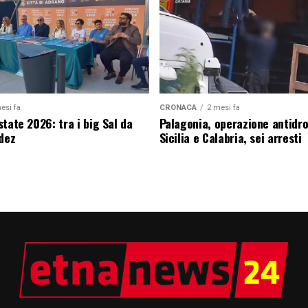
esi fa
CRONACA
2 mesi fa
tate 2026: tra i big Sal da
Palagonia, operazione antidr
edez
Sicilia e Calabria, sei arresti