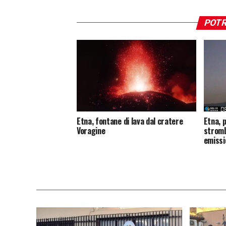
POTR
Etna, fontane di lava dal cratere
Etna, 
Voragine
stromb
emissi