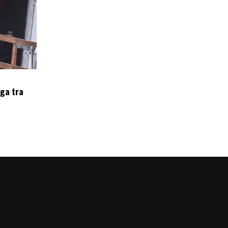
oga tra