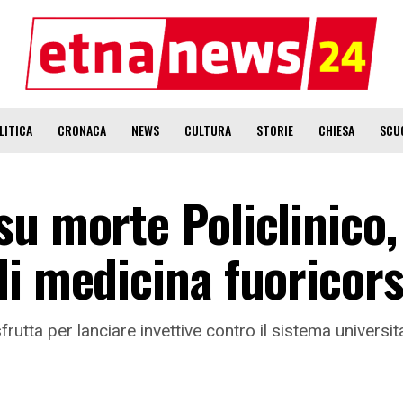
LITICA
CRONACA
NEWS
CULTURA
STORIE
CHIESA
SCU
su morte Policlinico
di medicina fuoricor
utta per lanciare invettive contro il sistema universit