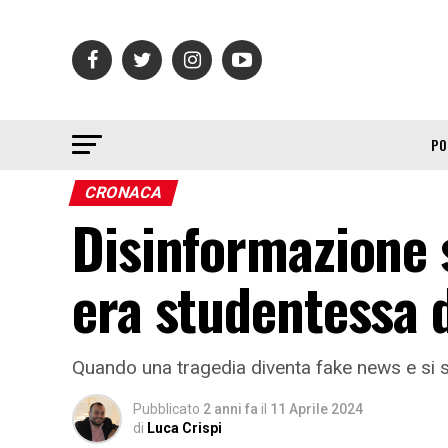
PO
CRONACA
Disinformazione 
era studentessa 
Quando una tragedia diventa fake news e si sfr
Pubblicato
2 anni fa
il
11 Aprile 2024
di
Luca Crispi