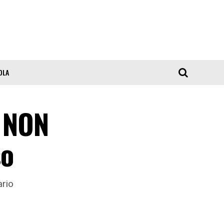
OLA
, NON
so
ario