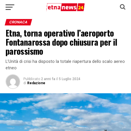
CRONACA
Etna, torna operativo l’aeroporto
Fontanarossa dopo chiusura per il
parossismo
L’Unità di crisi ha disposto la totale riapertura dello scalo aereo
etneo
Pubblicato
2 anni fa
il
5 Luglio 2024
di
Redazione