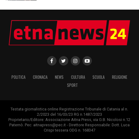
POLITICA
CRONACA
NEWS
CULTURA
SCUOLA
RELIGIONE
SPORT
Testata giornalistica online Registrazione Tribunale di Catania al n.
2/2023 del 16/03/23 RG n.1487/2023
Proprietario/Editore: Associazione Aitna Press, via G.B. Nicolosi n.12
Paternò. Pec: aitnapress@pec.it - Direttore Responsabile: Dott. Luca
Crispi tessera ODG n. 168347