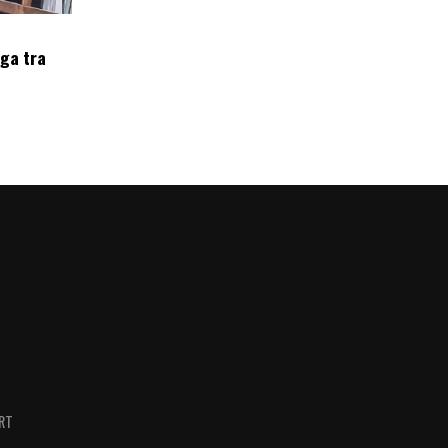
oga tra
RT