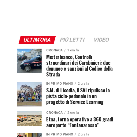
ULTIM'ORA
PIÙ LETTI
VIDEO
CRONACA
1 ora fa
Misterbianco, Controlli
straordinari dei Carabinieri: due
denunce e sanzioni al Codice della
Strada
IN PRIMO PIANO
2 ore fa
S.M. di Licodia, il SAI ripulisce la
pista ciclo-pedonale in un
progetto di Service Learning
CRONACA
2 ore fa
Etna, torna operativo a 360 gradi
aeroporto “Fontanarossa”
IN PRIMO PIANO
2 ore fa