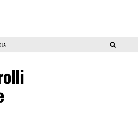
OLA
olli
e