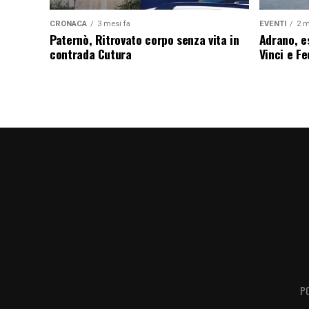
CRONACA
3 mesi fa
EVENTI
2 m
Paternò, Ritrovato corpo senza vita in
Adrano, es
contrada Cutura
Vinci e F
P