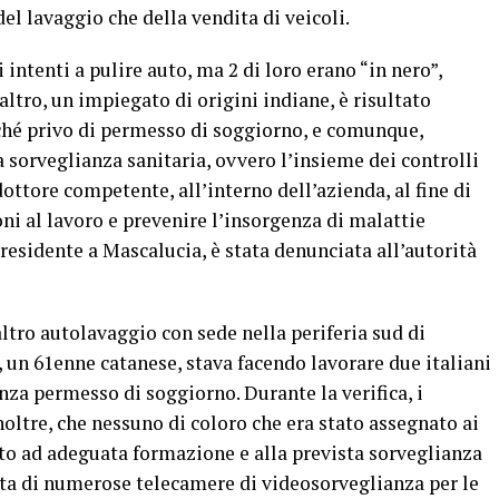
del lavaggio che della vendita di veicoli.
 intenti a pulire auto, ma 2 di loro erano “in nero”,
ltro, un impiegato di origini indiane, è risultato
erché privo di permesso di soggiorno, e comunque,
a sorveglianza sanitaria, ovvero l’insieme dei controlli
ottore competente, all’interno dell’azienda, al fine di
oni al lavoro e prevenire l’insorgenza di malattie
 residente a Mascalucia, è stata denunciata all’autorità
altro autolavaggio con sede nella periferia sud di
e, un 61enne catanese, stava facendo lavorare due italiani
nza permesso di soggiorno. Durante la verifica, i
noltre, che nessuno di coloro che era stato assegnato ai
sto ad adeguata formazione e alla prevista sorveglianza
nita di numerose telecamere di videosorveglianza per le