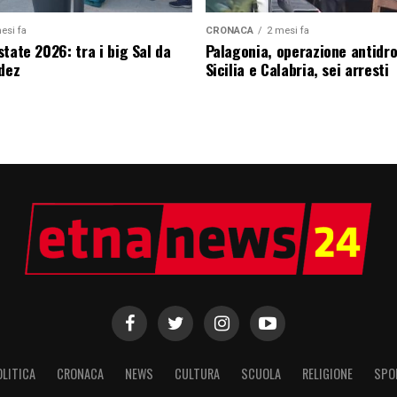
esi fa
CRONACA
2 mesi fa
tate 2026: tra i big Sal da
Palagonia, operazione antidr
edez
Sicilia e Calabria, sei arresti
OLITICA
CRONACA
NEWS
CULTURA
SCUOLA
RELIGIONE
SPO