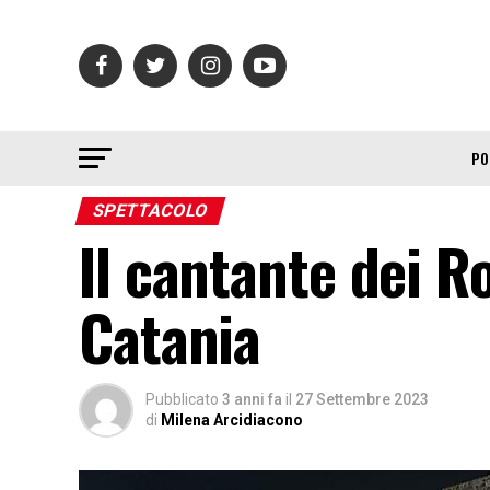
PO
SPETTACOLO
Il cantante dei R
Catania
Pubblicato
3 anni fa
il
27 Settembre 2023
di
Milena Arcidiacono