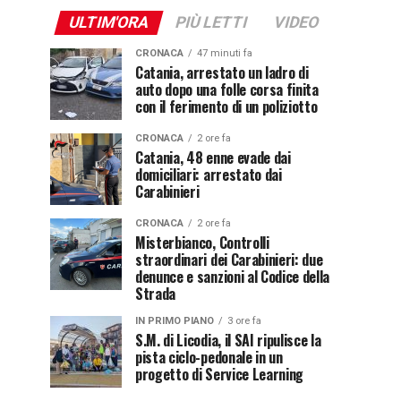
ULTIM'ORA
PIÙ LETTI
VIDEO
CRONACA
47 minuti fa
Catania, arrestato un ladro di
auto dopo una folle corsa finita
con il ferimento di un poliziotto
CRONACA
2 ore fa
Catania, 48 enne evade dai
domiciliari: arrestato dai
Carabinieri
CRONACA
2 ore fa
Misterbianco, Controlli
straordinari dei Carabinieri: due
denunce e sanzioni al Codice della
Strada
IN PRIMO PIANO
3 ore fa
S.M. di Licodia, il SAI ripulisce la
pista ciclo-pedonale in un
progetto di Service Learning