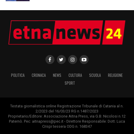
POLITICA
CRONACA
NEWS
CULTURA
SCUOLA
RELIGIONE
SPORT
Testata giornalistica online Registrazione Tribunale di Catania al n.
2/2023 del 16/03/23 RG n.1487/2023
Proprietario/Editore: Associazione Aitna Press, via G.B. Nicolosi n.12
Paternò. Pec: aitnapress@pec.it - Direttore Responsabile: Dott. Luca
Crispi tessera ODG n. 168347