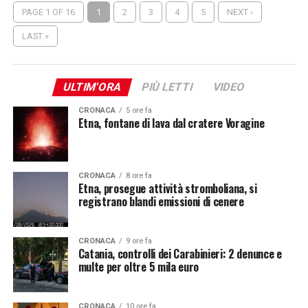
PAGE 1 OF 16
1
2
3
4
5
NEXT ›
LAST »
ULTIM'ORA
PIÙ LETTI
VIDEO
CRONACA
5 ore fa
Etna, fontane di lava dal cratere Voragine
CRONACA
8 ore fa
Etna, prosegue attività stromboliana, si
registrano blandi emissioni di cenere
CRONACA
9 ore fa
Catania, controlli dei Carabinieri: 2 denunce e
multe per oltre 5 mila euro
CRONACA
10 ore fa