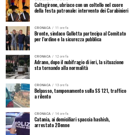
Caltagirone, ubriaco con un coltello nel cuore
della festa patronale: intervento dei Carabinieri
CRONACA
11 ore fa
Bronte, sindaco Gullotta partecipa al Comitato
per l’ordine e la sicurezza pubblica
CRONACA
12 ore fa
Adrano, dopo il nubifragio di ieri, la situazione
sta tornando alla normalità
CRONACA
13 ore fa
Belpasso, tamponamento sulla SS 121, traffico
a rilento
CRONACA
14 ore fa
Catania, ai domiciliari spaccia hashish,
arrestato 20enne