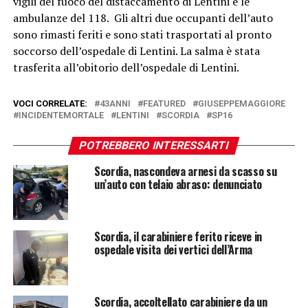
vigili del fuoco del distaccamento di Lentini e le
ambulanze del 118. Gli altri due occupanti dell’auto
sono rimasti feriti e sono stati trasportati al pronto
soccorso dell’ospedale di Lentini. La salma è stata
trasferita all’obitorio dell’ospedale di Lentini.
VOCI CORRELATE:
43ANNI
FEATURED
GIUSEPPEMAGGIORE
INCIDENTEMORTALE
LENTINI
SCORDIA
SP16
POTREBBERO INTERESSARTI
Scordia, nascondeva arnesi da scasso su
un’auto con telaio abraso: denunciato
Scordia, il carabiniere ferito riceve in
ospedale visita dei vertici dell’Arma
Scordia, accoltellato carabiniere da un