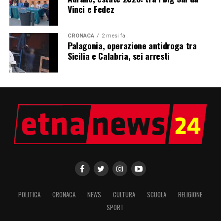
Vinci e Fedez
CRONACA
2 mesi fa
Palagonia, operazione antidroga tra
Sicilia e Calabria, sei arresti
POLITICA
CRONACA
NEWS
CULTURA
SCUOLA
RELIGIONE
SPORT