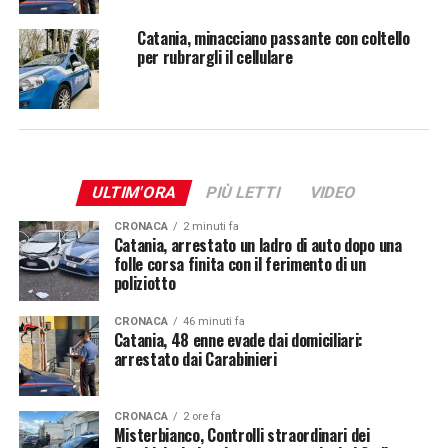
Catania, minacciano passante con coltello
per rubrargli il cellulare
ULTIM'ORA
PIÙ LETTI
VIDEO
CRONACA
2 minuti fa
Catania, arrestato un ladro di auto dopo una
folle corsa finita con il ferimento di un
poliziotto
CRONACA
46 minuti fa
Catania, 48 enne evade dai domiciliari:
arrestato dai Carabinieri
CRONACA
2 ore fa
Misterbianco, Controlli straordinari dei