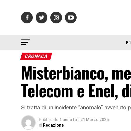
PO
CRONACA
Misterbianco, me
Telecom e Enel, d
Si tratta di un incidente “anomalo” avvenuto
Pubblicato
1 anno fa
il
21 Marzo 2025
di
Redazione