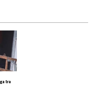
oga tra