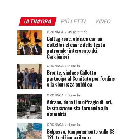
ULTIM'ORA
PIÙ LETTI
VIDEO
CRONACA
49 minuti fa
Caltagirone, ubriaco con un
coltello nel cuore della festa
patronale: intervento dei
Carabinieri
CRONACA
2 ore fa
Bronte, sindaco Gullotta
partecipa al Comitato per l’ordine
e la sicurezza pubblica
CRONACA
3 ore fa
Adrano, dopo il nubifragio di ieri,
la situazione sta tornando alla
normalità
CRONACA
4 ore fa
Belpasso, tamponamento sulla SS
121, traffico a rilento