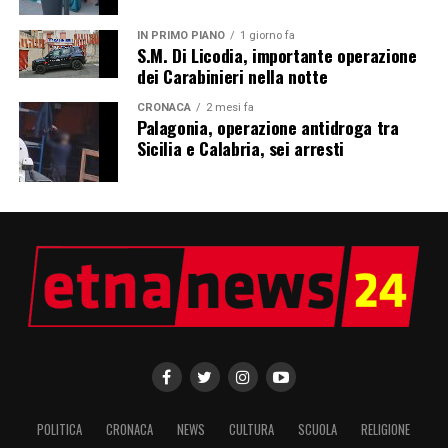
IN PRIMO PIANO
1 giorno fa
S.M. Di Licodia, importante operazione
dei Carabinieri nella notte
CRONACA
2 mesi fa
Palagonia, operazione antidroga tra
Sicilia e Calabria, sei arresti
POLITICA
CRONACA
NEWS
CULTURA
SCUOLA
RELIGIONE