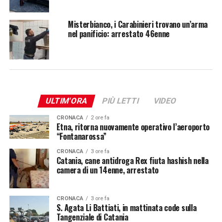
Misterbianco, i Carabinieri trovano un’arma
nel panificio: arrestato 46enne
ULTIM'ORA
PIÙ LETTI
VIDEO
CRONACA
2 ore fa
Etna, ritorna nuovamente operativo l’aeroporto
“Fontanarossa”
CRONACA
3 ore fa
Catania, cane antidroga Rex fiuta hashish nella
camera di un 14enne, arrestato
CRONACA
3 ore fa
S. Agata Li Battiati, in mattinata code sulla
Tangenziale di Catania