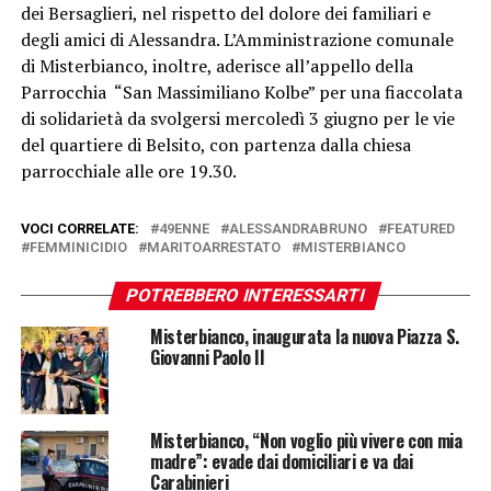
dei Bersaglieri, nel rispetto del dolore dei familiari e
degli amici di Alessandra. L’Amministrazione comunale
di Misterbianco, inoltre, aderisce all’appello della
Parrocchia “San Massimiliano Kolbe” per una fiaccolata
di solidarietà da svolgersi mercoledì 3 giugno per le vie
del quartiere di Belsito, con partenza dalla chiesa
parrocchiale alle ore 19.30.
VOCI CORRELATE:
49ENNE
ALESSANDRABRUNO
FEATURED
FEMMINICIDIO
MARITOARRESTATO
MISTERBIANCO
POTREBBERO INTERESSARTI
Misterbianco, inaugurata la nuova Piazza S.
Giovanni Paolo II
Misterbianco, “Non voglio più vivere con mia
madre”: evade dai domiciliari e va dai
Carabinieri