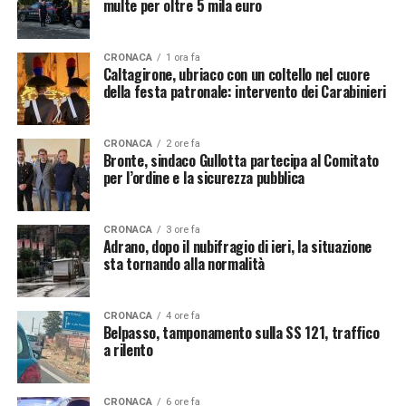
multe per oltre 5 mila euro
CRONACA
1 ora fa
Caltagirone, ubriaco con un coltello nel cuore
della festa patronale: intervento dei Carabinieri
CRONACA
2 ore fa
Bronte, sindaco Gullotta partecipa al Comitato
per l’ordine e la sicurezza pubblica
CRONACA
3 ore fa
Adrano, dopo il nubifragio di ieri, la situazione
sta tornando alla normalità
CRONACA
4 ore fa
Belpasso, tamponamento sulla SS 121, traffico
a rilento
CRONACA
6 ore fa