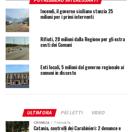
POTREBBERO INTERESSARTI
Incendi, il governo siciliano stanzia 25
milioni per i primi interventi
Rifiuti, 20 milioni dalla Regione per gli extra
costi dei Comuni
Enti locali, 5 milioni dal governo regionale ai
comuni in dissesto
ULTIM'ORA
PIÙ LETTI
VIDEO
CRONACA
7 minuti fa
Catania, controlli dei Carabinieri: 2 denunce e