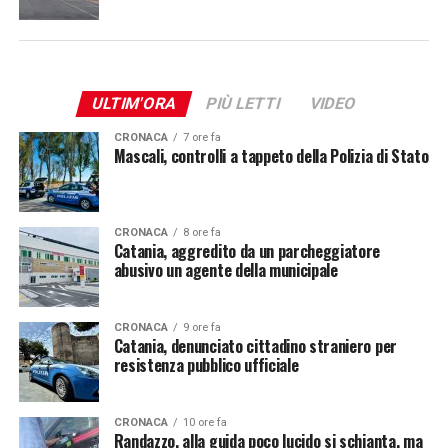
ULTIM'ORA
PIÙ LETTI
VIDEO
CRONACA
7 ore fa
Mascali, controlli a tappeto della Polizia di Stato
CRONACA
8 ore fa
Catania, aggredito da un parcheggiatore
abusivo un agente della municipale
CRONACA
9 ore fa
Catania, denunciato cittadino straniero per
resistenza pubblico ufficiale
CRONACA
10 ore fa
Randazzo, alla guida poco lucido si schianta, ma