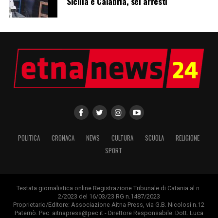
Sicilia e Calabria, sei arresti
POLITICA
CRONACA
NEWS
CULTURA
SCUOLA
RELIGIONE
SPORT
Testata giornalistica online Registrazione Tribunale di Catania al n.
2/2023 del 16/03/23 RG n.1487/2023
Proprietario/Editore: Associazione Aitna Press, via G.B. Nicolosi n.12
Paternò. Pec: aitnapress@pec.it - Direttore Responsabile: Dott. Luca