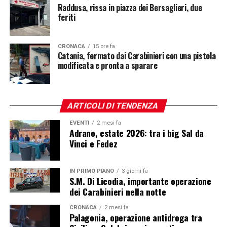
Raddusa, rissa in piazza dei Bersaglieri, due
feriti
CRONACA
15 ore fa
Catania, fermato dai Carabinieri con una pistola
modificata e pronta a sparare
ARTICOLI DI TENDENZA
EVENTI
2 mesi fa
Adrano, estate 2026: tra i big Sal da
Vinci e Fedez
IN PRIMO PIANO
3 giorni fa
S.M. Di Licodia, importante operazione
dei Carabinieri nella notte
CRONACA
2 mesi fa
Palagonia, operazione antidroga tra