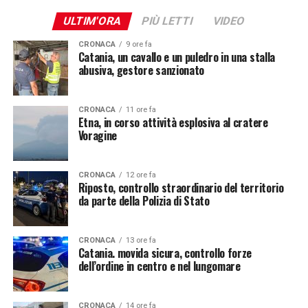
ULTIM'ORA
PIÙ LETTI
VIDEO
CRONACA
9 ore fa
Catania, un cavallo e un puledro in una stalla
abusiva, gestore sanzionato
CRONACA
11 ore fa
Etna, in corso attività esplosiva al cratere
Voragine
CRONACA
12 ore fa
Riposto, controllo straordinario del territorio
da parte della Polizia di Stato
CRONACA
13 ore fa
Catania. movida sicura, controllo forze
dell’ordine in centro e nel lungomare
CRONACA
14 ore fa