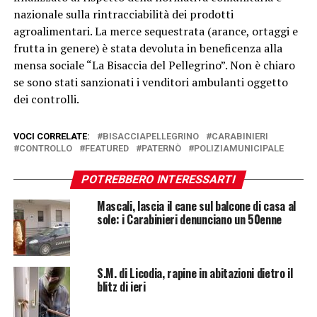
nazionale sulla rintracciabilità dei prodotti
agroalimentari. La merce sequestrata (arance, ortaggi e
frutta in genere) è stata devoluta in beneficenza alla
mensa sociale “La Bisaccia del Pellegrino”. Non è chiaro
se sono stati sanzionati i venditori ambulanti oggetto
dei controlli.
VOCI CORRELATE:
BISACCIAPELLEGRINO
CARABINIERI
CONTROLLO
FEATURED
PATERNÒ
POLIZIAMUNICIPALE
POTREBBERO INTERESSARTI
Mascali, lascia il cane sul balcone di casa al
sole: i Carabinieri denunciano un 50enne
S.M. di Licodia, rapine in abitazioni dietro il
blitz di ieri