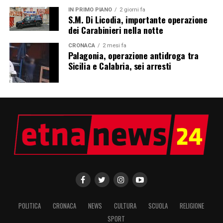
IN PRIMO PIANO
2 giorni fa
S.M. Di Licodia, importante operazione
dei Carabinieri nella notte
CRONACA
2 mesi fa
Palagonia, operazione antidroga tra
Sicilia e Calabria, sei arresti
POLITICA
CRONACA
NEWS
CULTURA
SCUOLA
RELIGIONE
SPORT