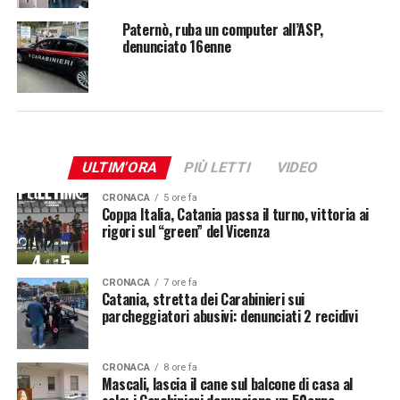
Paternò, ruba un computer all’ASP,
denunciato 16enne
ULTIM'ORA
PIÙ LETTI
VIDEO
CRONACA
5 ore fa
Coppa Italia, Catania passa il turno, vittoria ai
rigori sul “green” del Vicenza
CRONACA
7 ore fa
Catania, stretta dei Carabinieri sui
parcheggiatori abusivi: denunciati 2 recidivi
CRONACA
8 ore fa
Mascali, lascia il cane sul balcone di casa al