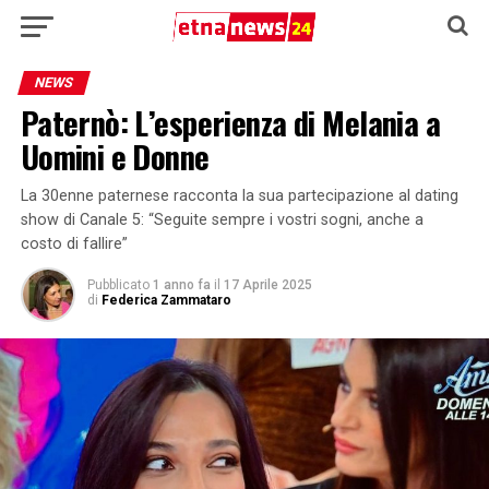
NEWS
Paternò: L’esperienza di Melania a
Uomini e Donne
La 30enne paternese racconta la sua partecipazione al dating
show di Canale 5: “Seguite sempre i vostri sogni, anche a
costo di fallire”
Pubblicato
1 anno fa
il
17 Aprile 2025
di
Federica Zammataro