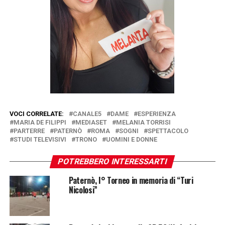
VOCI CORRELATE:
CANALE5
DAME
ESPERIENZA
MARIA DE FILIPPI
MEDIASET
MELANIA TORRISI
PARTERRE
PATERNÒ
ROMA
SOGNI
SPETTACOLO
STUDI TELEVISIVI
TRONO
UOMINI E DONNE
POTREBBERO INTERESSARTI
Paternò, I° Torneo in memoria di “Turi
Nicolosi”