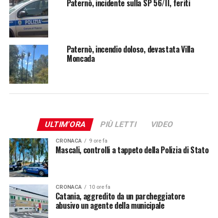
Paternò, incidente sulla SP 56/II, feriti
Paternò, incendio doloso, devastata Villa
Moncada
ULTIM'ORA
PIÙ LETTI
VIDEO
CRONACA
9 ore fa
Mascali, controlli a tappeto della Polizia di Stato
CRONACA
10 ore fa
Catania, aggredito da un parcheggiatore
abusivo un agente della municipale