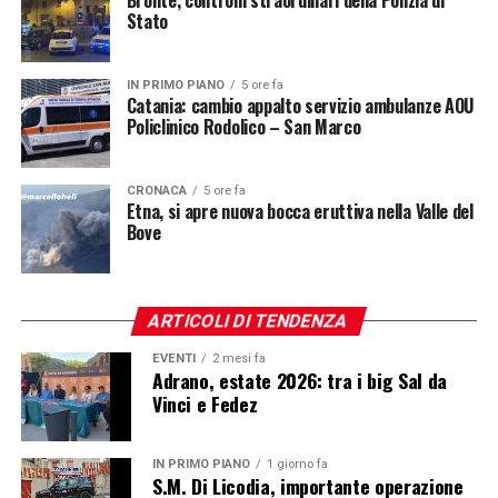
Stato
IN PRIMO PIANO
5 ore fa
Catania: cambio appalto servizio ambulanze AOU
Policlinico Rodolico – San Marco
CRONACA
5 ore fa
Etna, si apre nuova bocca eruttiva nella Valle del
Bove
ARTICOLI DI TENDENZA
EVENTI
2 mesi fa
Adrano, estate 2026: tra i big Sal da
Vinci e Fedez
IN PRIMO PIANO
1 giorno fa
S.M. Di Licodia, importante operazione