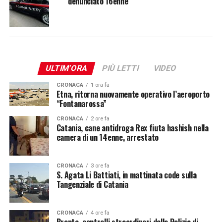
denunciato 16enne
ULTIM'ORA
PIÙ LETTI
VIDEO
CRONACA
1 ora fa
Etna, ritorna nuovamente operativo l’aeroporto
“Fontanarossa”
CRONACA
2 ore fa
Catania, cane antidroga Rex fiuta hashish nella
camera di un 14enne, arrestato
CRONACA
3 ore fa
S. Agata Li Battiati, in mattinata code sulla
Tangenziale di Catania
CRONACA
4 ore fa
Bronte, controlli straordinari della Polizia di