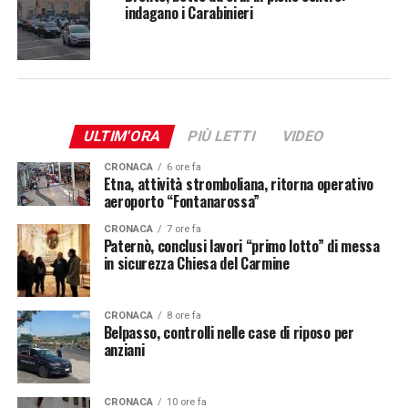
indagano i Carabinieri
ULTIM'ORA
PIÙ LETTI
VIDEO
CRONACA
6 ore fa
Etna, attività stromboliana, ritorna operativo
aeroporto “Fontanarossa”
CRONACA
7 ore fa
Paternò, conclusi lavori “primo lotto” di messa
in sicurezza Chiesa del Carmine
CRONACA
8 ore fa
Belpasso, controlli nelle case di riposo per
anziani
CRONACA
10 ore fa