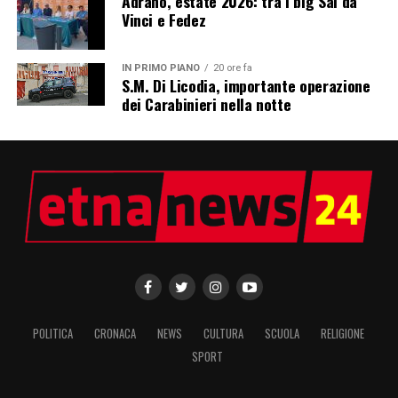
Adrano, estate 2026: tra i big Sal da
Vinci e Fedez
IN PRIMO PIANO
20 ore fa
S.M. Di Licodia, importante operazione
dei Carabinieri nella notte
POLITICA
CRONACA
NEWS
CULTURA
SCUOLA
RELIGIONE
SPORT