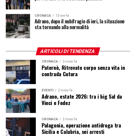
CRONACA
13 ore fa
Adrano, dopo il nubifragio di ieri, la situazione
sta tornando alla normalità
ARTICOLI DI TENDENZA
CRONACA
3 mesi fa
Paternò, Ritrovato corpo senza vita in
contrada Cutura
EVENTI
2 mesi fa
Adrano, estate 2026: tra i big Sal da
Vinci e Fedez
CRONACA
2 mesi fa
Palagonia, operazione antidroga tra
Sicilia e Calabria, sei arresti