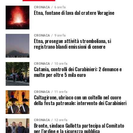
CRONACA
6 ore fa
Etna, fontane di lava dal cratere Voragine
CRONACA
9 ore fa
Etna, prosegue attività stromboliana, si
registrano blandi emissioni di cenere
CRONACA
10 ore fa
Catania, controlli dei Carabinieri: 2 denunce e
multe per oltre 5 mila euro
CRONACA
11 ore fa
Caltagirone, ubriaco con un coltello nel cuore
della festa patronale: intervento dei Carabinieri
CRONACA
12 ore fa
Bronte, sindaco Gullotta partecipa al Comitato
per l’ordine e la sicurezza pubblica