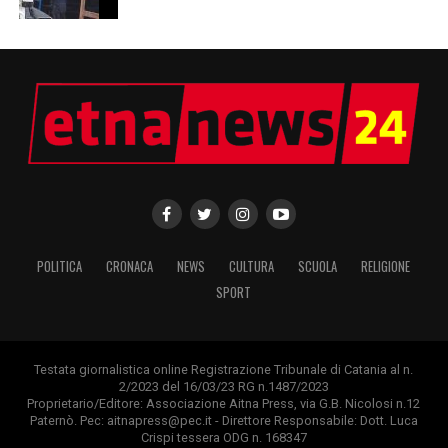
POLITICA
CRONACA
NEWS
CULTURA
SCUOLA
RELIGIONE
SPORT
Testata giornalistica online Registrazione Tribunale di Catania al n.
2/2023 del 16/03/23 RG n.1487/2023
Proprietario/Editore: Associazione Aitna Press, via G.B. Nicolosi n.12
Paternò. Pec: aitnapress@pec.it - Direttore Responsabile: Dott. Luca
Crispi tessera ODG n. 168347