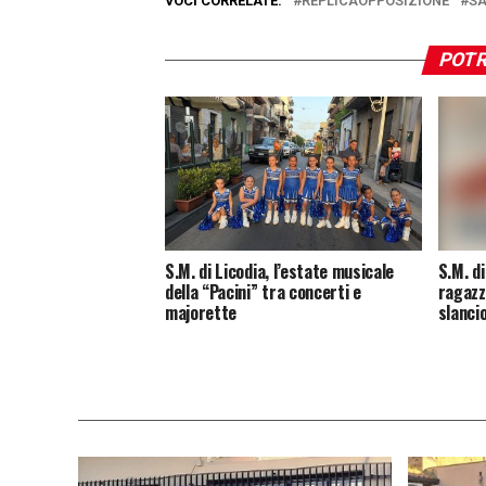
VOCI CORRELATE:
REPLICAOPPOSIZIONE
SA
POTR
S.M. di Licodia, l’estate musicale
S.M. di
della “Pacini” tra concerti e
ragazz
majorette
slanci