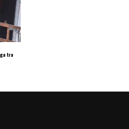
oga tra