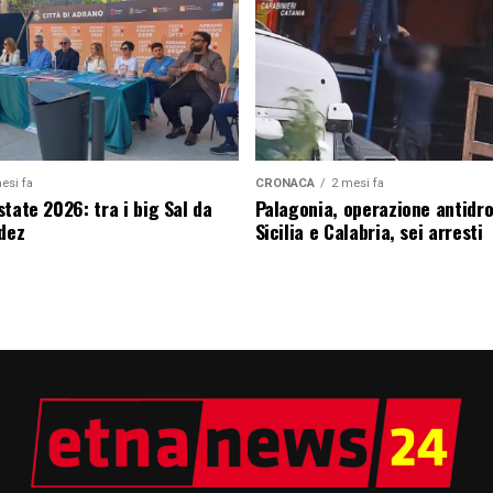
esi fa
CRONACA
2 mesi fa
tate 2026: tra i big Sal da
Palagonia, operazione antidr
edez
Sicilia e Calabria, sei arresti