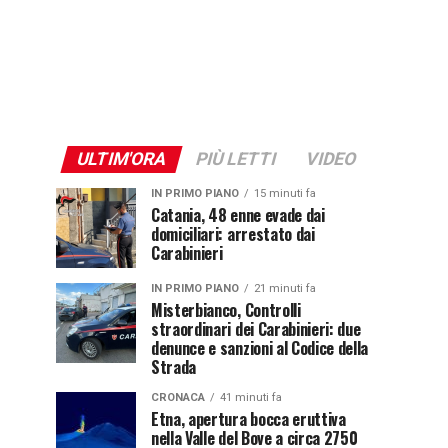
ULTIM'ORA
PIÙ LETTI
VIDEO
IN PRIMO PIANO
15 minuti fa
Catania, 48 enne evade dai
domiciliari: arrestato dai
Carabinieri
IN PRIMO PIANO
21 minuti fa
Misterbianco, Controlli
straordinari dei Carabinieri: due
denunce e sanzioni al Codice della
Strada
CRONACA
41 minuti fa
Etna, apertura bocca eruttiva
nella Valle del Bove a circa 2750