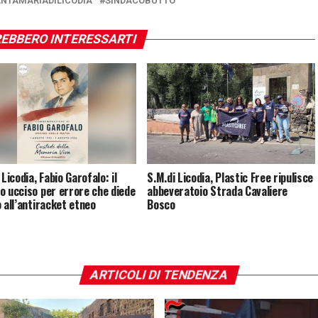
NTAMARIADILICODIA
SINDACOBUTTO
EBBERO INTERESSARTI
 Licodia, Fabio Garofalo: il
S.M.di Licodia, Plastic Free ripulisce
o ucciso per errore che diede
abbeveratoio Strada Cavaliere
o all’antiracket etneo
Bosco
ARTICOLI DI TENDENZA