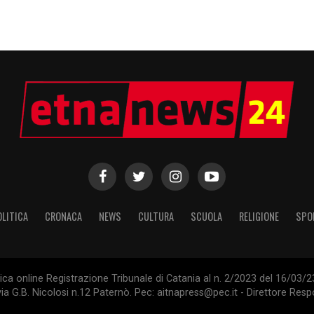
OLITICA
CRONACA
NEWS
CULTURA
SCUOLA
RELIGIONE
SPO
tica online Registrazione Tribunale di Catania al n. 2/2023 del 16/03
ia G.B. Nicolosi n.12 Paternò. Pec: aitnapress@pec.it - Direttore Res