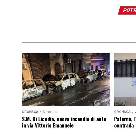
POTR
CRONACA
3 mesi fa
CRONACA
S.M. Di Licodia, nuovo incendio di auto
Paternò, 
in via Vittorio Emanuele
contrada 