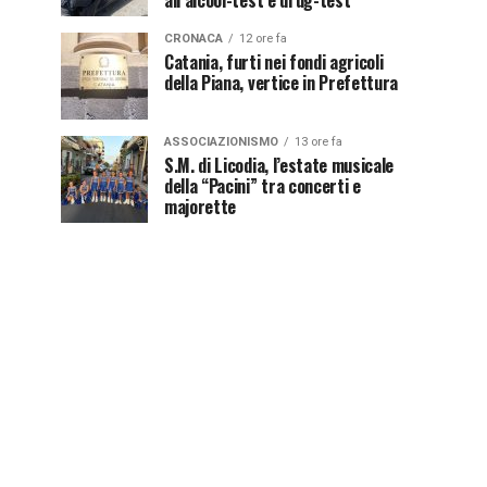
all’alcool-test e drug-test
CRONACA
12 ore fa
Catania, furti nei fondi agricoli
della Piana, vertice in Prefettura
ASSOCIAZIONISMO
13 ore fa
S.M. di Licodia, l’estate musicale
della “Pacini” tra concerti e
majorette