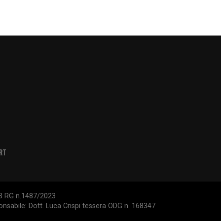
RT
/23 RG n.1487/2023
ponsabile: Dott. Luca Crispi tessera ODG n. 168347