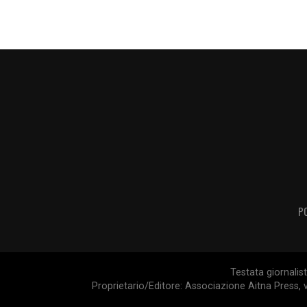
P
Testata giornalis
Proprietario/Editore: Associazione Aitna Press, v