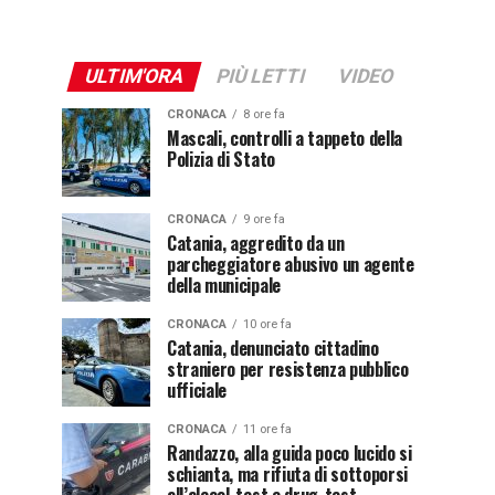
ULTIM'ORA
PIÙ LETTI
VIDEO
CRONACA
8 ore fa
Mascali, controlli a tappeto della
Polizia di Stato
CRONACA
9 ore fa
Catania, aggredito da un
parcheggiatore abusivo un agente
della municipale
CRONACA
10 ore fa
Catania, denunciato cittadino
straniero per resistenza pubblico
ufficiale
CRONACA
11 ore fa
Randazzo, alla guida poco lucido si
schianta, ma rifiuta di sottoporsi