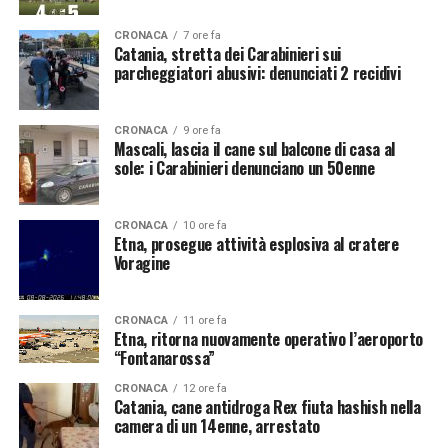
CRONACA
7 ore fa
Catania, stretta dei Carabinieri sui
parcheggiatori abusivi: denunciati 2 recidivi
CRONACA
9 ore fa
Mascali, lascia il cane sul balcone di casa al
sole: i Carabinieri denunciano un 50enne
CRONACA
10 ore fa
Etna, prosegue attività esplosiva al cratere
Voragine
CRONACA
11 ore fa
Etna, ritorna nuovamente operativo l’aeroporto
“Fontanarossa”
CRONACA
12 ore fa
Catania, cane antidroga Rex fiuta hashish nella
camera di un 14enne, arrestato