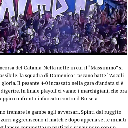
ncorsa del Catania. Nella notte in cui il “Massimino” si
possibile, la squadra di Domenico Toscano batte l’Ascoli
gloria. Il pesante 4-0 incassato nella gara d’andata si è
digerire. In finale playoff ci vanno i marchigiani, che ora
oppio confronto infuocato contro il Brescia.
nno tremare le gambe agli avversari. Spinti dal ruggito
zzurri aggrediscono il match e dopo appena sette minuti
: Milanese commette un pasticcio sanguinoso con un