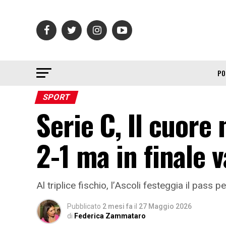
PO
SPORT
Serie C, Il cuore 
2-1 ma in finale v
Al triplice fischio, l’Ascoli festeggia il pass p
Pubblicato
2 mesi fa
il
27 Maggio 2026
di
Federica Zammataro