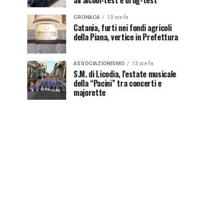
all’alcool-test e drug-test
CRONACA
13 ore fa
Catania, furti nei fondi agricoli
della Piana, vertice in Prefettura
ASSOCIAZIONISMO
13 ore fa
S.M. di Licodia, l’estate musicale
della “Pacini” tra concerti e
majorette