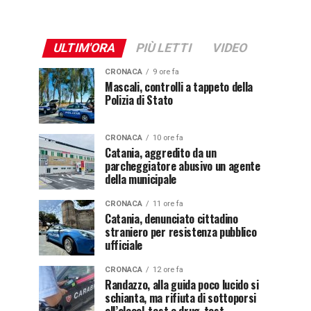
ULTIM'ORA
PIÙ LETTI
VIDEO
CRONACA
9 ore fa
Mascali, controlli a tappeto della
Polizia di Stato
CRONACA
10 ore fa
Catania, aggredito da un
parcheggiatore abusivo un agente
della municipale
CRONACA
11 ore fa
Catania, denunciato cittadino
straniero per resistenza pubblico
ufficiale
CRONACA
12 ore fa
Randazzo, alla guida poco lucido si
schianta, ma rifiuta di sottoporsi