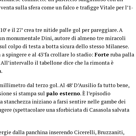
venta sulla sfera come un falco e trafigge Vitale per l’1-
10′ e il 27′ crea tre nitide palle gol per pareggiare. A
ò un monumentale Dini, autore di almeno tre miracoli
sul colpo di testa a botta sicura dello stesso Milanese.
a spingere e al 43’fa crollare lo stadio:
Forte
ruba palla
 All’intervallo il tabellone dice che la rimonta è
.
millimetro dal terzo gol. Al 48′ D’Ausilio fa tutto bene,
usione si stampa sul
palo esterno
. È l’episodio
la stanchezza iniziano a farsi sentire nelle gambe dei
ngere (spettacolare una sforbiciata di Casasola salvata
rgie dalla panchina inserendo Cicerelli, Bruzzaniti,