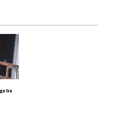
oga tra