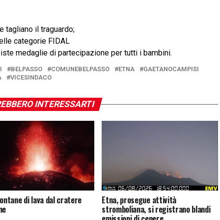
e tagliano il traguardo;
 delle categorie FIDAL
viste medaglie di partecipazione per tutti i bambini.
I
BELPASSO
COMUNEBELPASSO
ETNA
GAETANOCAMPISI
A
VICESINDACO
EBBERO INTERESSARTI
fontane di lava dal cratere
Etna, prosegue attività
ne
stromboliana, si registrano blandi
emissioni di cenere