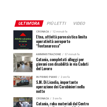
ULTIM'ORA
PIÙ LETTI
VIDEO
CRONACA
12 minuti fa
Etna, attività parossistica limita
operatività aeroporto
“Fontanarossa”
AMMINISTRAZIONE
57 minuti fa
Catania, completati alloggi per
giovani con disabilità in via Caduti
del Lavoro
IN PRIMO PIANO
2 ore fa
S.M. Di Licodia, importante
operazione dei Carabinieri nella
notte
CRONACA
3 ore fa
Catania, ruba materiali dal Centro