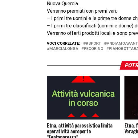
Nuova Quercia.
Verranno premiati con premi vari:
– I primi tre uomini e le prime tre donne ch
– I primi tre classificati (uomini e donne)
Verranno offerti prodotti locali e sono pre
VOCI CORRELATE:
#SPORT
ANDIAMOAVANT
MARCIALONGA
PECORINO
PIANOBOTTAR
POTR
Etna, attività parossistica limita
Etna, 
operatività aeroporto
Voragi
“Fontanarossa”