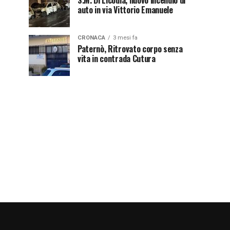
S.M. Di Licodia, nuovo incendio di
auto in via Vittorio Emanuele
CRONACA
3 mesi fa
Paternò, Ritrovato corpo senza
vita in contrada Cutura