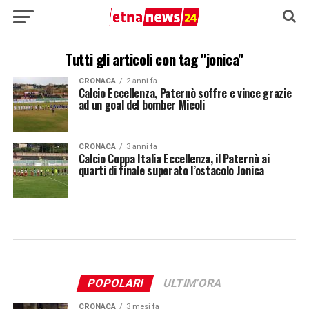
Tutti gli articoli con tag "jonica"
CRONACA
2 anni fa
Calcio Eccellenza, Paternò soffre e vince grazie
ad un goal del bomber Micoli
CRONACA
3 anni fa
Calcio Coppa Italia Eccellenza, il Paternò ai
quarti di finale superato l’ostacolo Jonica
POPOLARI
ULTIM'ORA
CRONACA
3 mesi fa