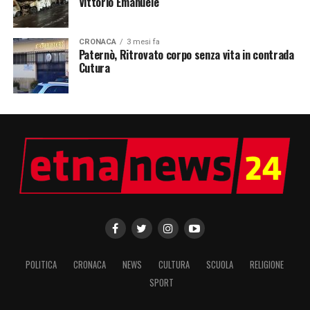
Vittorio Emanuele
CRONACA
3 mesi fa
Paternò, Ritrovato corpo senza vita in contrada
Cutura
POLITICA
CRONACA
NEWS
CULTURA
SCUOLA
RELIGIONE
SPORT