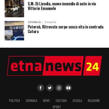
S.M. Di Licodia, nuovo incendio di auto in via
Vittorio Emanuele
CRONACA
3 mesi fa
Paternò, Ritrovato corpo senza vita in contrada
Cutura
POLITICA
CRONACA
NEWS
CULTURA
SCUOLA
RELIGIONE
SPORT