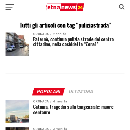
Tutti gli articoli con tag "puliziastrada"
CRONACA
2 anni fa
Paternò, continua pulizia strade del centro
cittadino, nella cosiddetta “Zona1”
POPOLARI
ULTIM'ORA
CRONACA
4 mesi fa
Catania, tragedia sulla tangenziale: muore
centauro
CRONACA
3 mesi fa