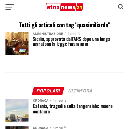
Tutti gli articoli con tag "quasimiliardo"
AMMINISTRAZIONE
2 anni fa
Sicilia, approvata dall’ARS dopo una lunga
maratona la legge finanziaria
POPOLARI
ULTIM'ORA
CRONACA
4 mesi fa
Catania, tragedia sulla tangenziale: muore
centauro
CRONACA
3 mesi fa