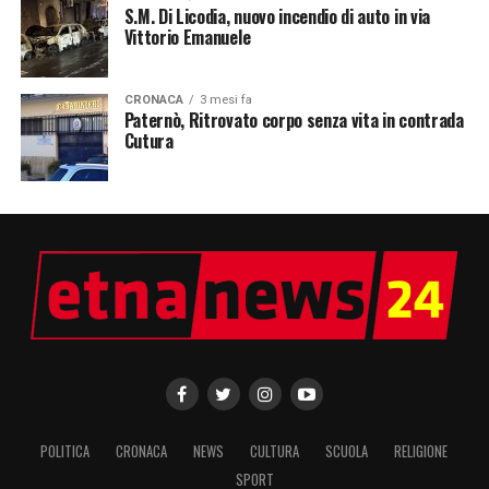
S.M. Di Licodia, nuovo incendio di auto in via
Vittorio Emanuele
CRONACA
3 mesi fa
Paternò, Ritrovato corpo senza vita in contrada
Cutura
POLITICA
CRONACA
NEWS
CULTURA
SCUOLA
RELIGIONE
SPORT