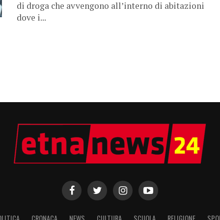
di droga che avvengono all’interno di abitazioni
dove i...
OLITICA
CRONACA
NEWS
CULTURA
SCUOLA
RELIGIONE
SPO