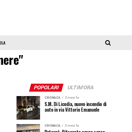
OLA
amere"
POPOLARI
ULTIM'ORA
CRONACA
3 mesi fa
S.M. Di Licodia, nuovo incendio di
auto in via Vittorio Emanuele
CRONACA
3 mesi fa