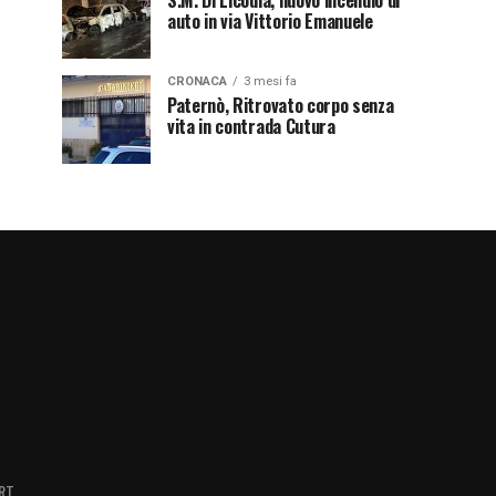
S.M. Di Licodia, nuovo incendio di
auto in via Vittorio Emanuele
CRONACA
3 mesi fa
Paternò, Ritrovato corpo senza
vita in contrada Cutura
RT