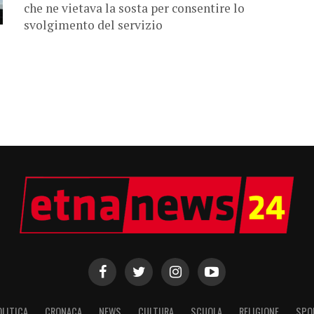
che ne vietava la sosta per consentire lo
svolgimento del servizio
OLITICA
CRONACA
NEWS
CULTURA
SCUOLA
RELIGIONE
SPO