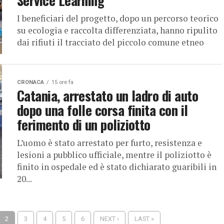
Service Learning
I beneficiari del progetto, dopo un percorso teorico
su ecologia e raccolta differenziata, hanno ripulito
dai rifiuti il tracciato del piccolo comune etneo
CRONACA
15 ore fa
Catania, arrestato un ladro di auto
dopo una folle corsa finita con il
ferimento di un poliziotto
L’uomo è stato arrestato per furto, resistenza e
lesioni a pubblico ufficiale, mentre il poliziotto è
finito in ospedale ed è stato dichiarato guaribili in
20...
2
3
4
5
6
NEXT ›
LAST »