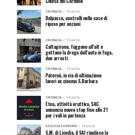
Chiesa del Carmine
CRONACA
10 ore fa
Belpasso, controlli nelle case di
riposo per anziani
CRONACA
12 ore fa
Caltagirone, fuggono all’alt e
gettano la droga dall’auto in fuga,
due arresti
CRONACA
13 ore fa
Paternò, in via di ultimazione
lavori ex cinema S.Barbara
CRONACA
14 ore fa
Etna, attività eruttiva, SAC
annuncia nuovo stop fino alle 21
per i voli in partenza
ASSOCIAZIONISMO
14 ore fa
S.M. di Licodia, il SAI ripulisce la