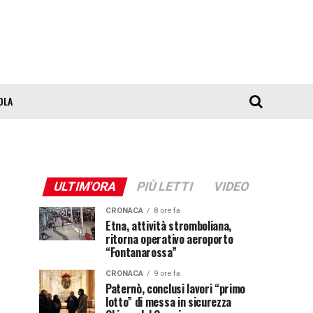
OLA
ULTIM'ORA
PIÙ LETTI
VIDEO
CRONACA
8 ore fa
Etna, attività stromboliana,
ritorna operativo aeroporto
“Fontanarossa”
CRONACA
9 ore fa
Paternò, conclusi lavori “primo
lotto” di messa in sicurezza