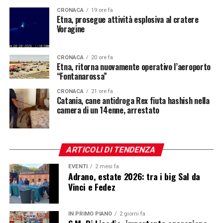
CRONACA
19 ore fa
Etna, prosegue attività esplosiva al cratere
Voragine
CRONACA
20 ore fa
Etna, ritorna nuovamente operativo l’aeroporto
“Fontanarossa”
CRONACA
21 ore fa
Catania, cane antidroga Rex fiuta hashish nella
camera di un 14enne, arrestato
ARTICOLI DI TENDENZA
EVENTI
2 mesi fa
Adrano, estate 2026: tra i big Sal da
Vinci e Fedez
IN PRIMO PIANO
2 giorni fa