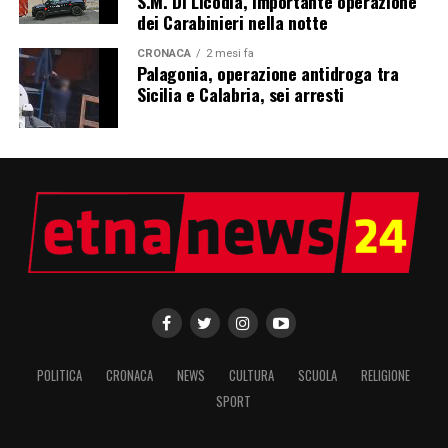
S.M. Di Licodia, importante operazione
dei Carabinieri nella notte
CRONACA
2 mesi fa
Palagonia, operazione antidroga tra
Sicilia e Calabria, sei arresti
POLITICA
CRONACA
NEWS
CULTURA
SCUOLA
RELIGIONE
SPORT