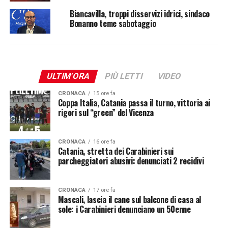
Biancavilla, troppi disservizi idrici, sindaco
Bonanno teme sabotaggio
ULTIM'ORA
PIÙ LETTI
VIDEO
CRONACA
15 ore fa
Coppa Italia, Catania passa il turno, vittoria ai
rigori sul “green” del Vicenza
CRONACA
16 ore fa
Catania, stretta dei Carabinieri sui
parcheggiatori abusivi: denunciati 2 recidivi
CRONACA
17 ore fa
Mascali, lascia il cane sul balcone di casa al
sole: i Carabinieri denunciano un 50enne