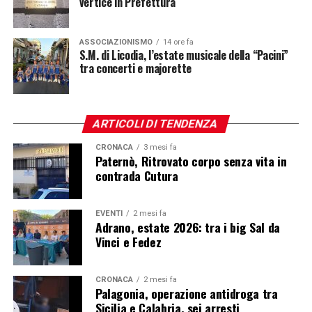
vertice in Prefettura
ASSOCIAZIONISMO
14 ore fa
S.M. di Licodia, l’estate musicale della “Pacini”
tra concerti e majorette
ARTICOLI DI TENDENZA
CRONACA
3 mesi fa
Paternò, Ritrovato corpo senza vita in
contrada Cutura
EVENTI
2 mesi fa
Adrano, estate 2026: tra i big Sal da
Vinci e Fedez
CRONACA
2 mesi fa
Palagonia, operazione antidroga tra
Sicilia e Calabria, sei arresti