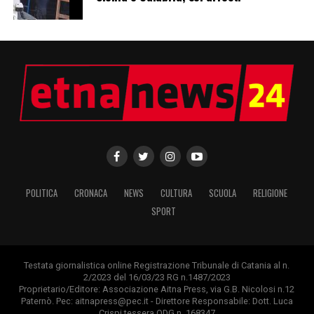
POLITICA
CRONACA
NEWS
CULTURA
SCUOLA
RELIGIONE
SPORT
Testata giornalistica online Registrazione Tribunale di Catania al n.
2/2023 del 16/03/23 RG n.1487/2023
Proprietario/Editore: Associazione Aitna Press, via G.B. Nicolosi n.12
Paternò. Pec: aitnapress@pec.it - Direttore Responsabile: Dott. Luca
Crispi tessera ODG n. 168347