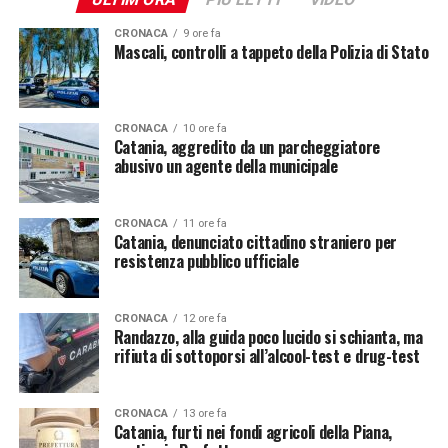
CRONACA
9 ore fa
Mascali, controlli a tappeto della Polizia di Stato
CRONACA
10 ore fa
Catania, aggredito da un parcheggiatore
abusivo un agente della municipale
CRONACA
11 ore fa
Catania, denunciato cittadino straniero per
resistenza pubblico ufficiale
CRONACA
12 ore fa
Randazzo, alla guida poco lucido si schianta, ma
rifiuta di sottoporsi all’alcool-test e drug-test
CRONACA
13 ore fa
Catania, furti nei fondi agricoli della Piana,