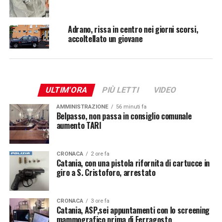
Adrano, rissa in centro nei giorni scorsi,
accoltellato un giovane
ULTIM'ORA
PIÙ LETTI
VIDEO
AMMINISTRAZIONE
56 minuti fa
Belpasso, non passa in consiglio comunale
aumento TARI
CRONACA
2 ore fa
Catania, con una pistola rifornita di cartucce in
giro a S. Cristoforo, arrestato
CRONACA
3 ore fa
Catania, ASP,sei appuntamenti con lo screening
mammografico prima di Ferragosto