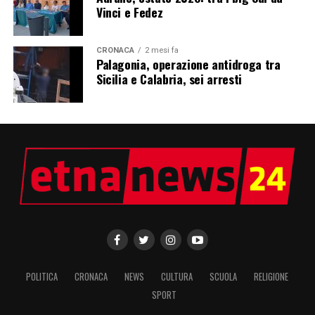
Vinci e Fedez
CRONACA
2 mesi fa
Palagonia, operazione antidroga tra
Sicilia e Calabria, sei arresti
POLITICA
CRONACA
NEWS
CULTURA
SCUOLA
RELIGIONE
SPORT