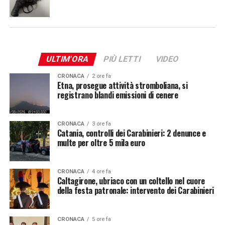
ULTIM'ORA
PIÙ LETTI
VIDEO
CRONACA
2 ore fa
Etna, prosegue attività stromboliana, si
registrano blandi emissioni di cenere
CRONACA
3 ore fa
Catania, controlli dei Carabinieri: 2 denunce e
multe per oltre 5 mila euro
CRONACA
4 ore fa
Caltagirone, ubriaco con un coltello nel cuore
della festa patronale: intervento dei Carabinieri
CRONACA
5 ore fa