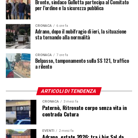
Bronte, sindaco Gullotta partecipa al Comitato
per l’ordine e la sicurezza pubblica
CRONACA
6 ore fa
Adrano, dopo il nubifragio di ieri, la situazione
sta tornando alla normalità
CRONACA
7 ore fa
Belpasso, tamponamento sulla SS 121, traffico
a rilento
ARTICOLI DI TENDENZA
CRONACA
3 mesi fa
Paternò, Ritrovato corpo senza vita in
contrada Cutura
EVENTI
2 mesi fa
Adrano, estate 2026: tra i big Sal da