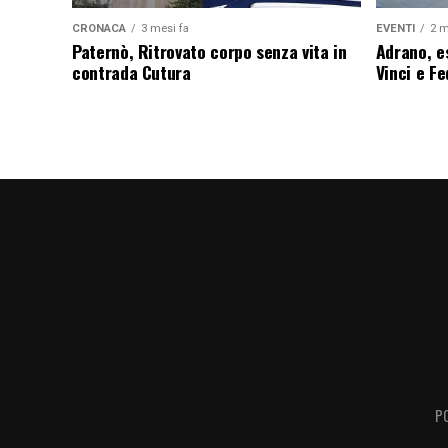
CRONACA
3 mesi fa
EVENTI
2 m
Paternò, Ritrovato corpo senza vita in
Adrano, es
contrada Cutura
Vinci e F
P