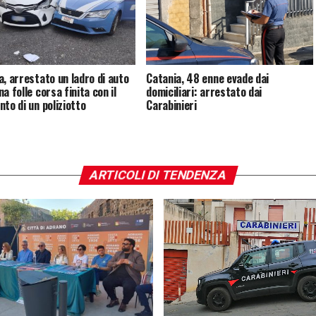
a, arrestato un ladro di auto
Catania, 48 enne evade dai
a folle corsa finita con il
domiciliari: arrestato dai
nto di un poliziotto
Carabinieri
ARTICOLI DI TENDENZA