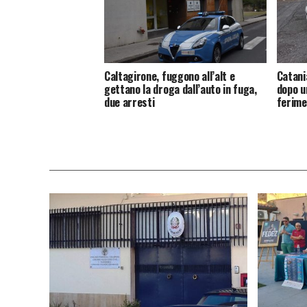
Caltagirone, fuggono all’alt e
Catani
gettano la droga dall’auto in fuga,
dopo un
due arresti
ferime