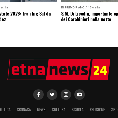
esi fa
IN PRIMO PIANO
15 ore fa
tate 2026: tra i big Sal da
S.M. Di Licodia, importante o
edez
dei Carabinieri nella notte
OLITICA
CRONACA
NEWS
CULTURA
SCUOLA
RELIGIONE
SPO