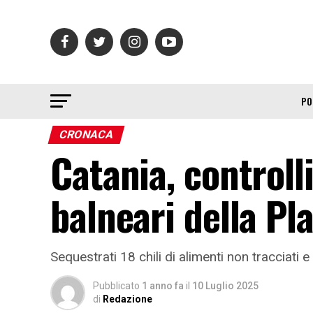
PO
CRONACA
Catania, controll
balneari della Pl
Sequestrati 18 chili di alimenti non tracciati e 
Pubblicato
1 anno fa
il
10 Luglio 2025
di
Redazione