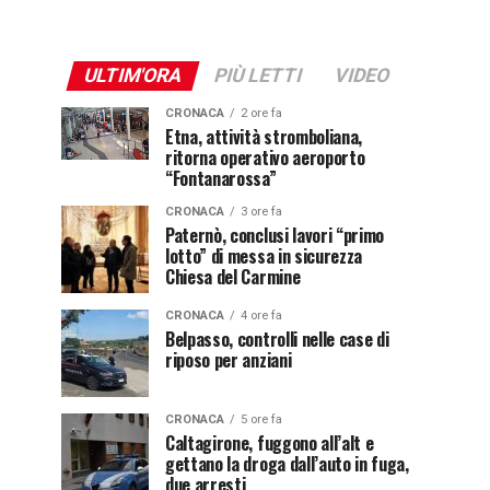
ULTIM'ORA
PIÙ LETTI
VIDEO
CRONACA
2 ore fa
Etna, attività stromboliana,
ritorna operativo aeroporto
“Fontanarossa”
CRONACA
3 ore fa
Paternò, conclusi lavori “primo
lotto” di messa in sicurezza
Chiesa del Carmine
CRONACA
4 ore fa
Belpasso, controlli nelle case di
riposo per anziani
CRONACA
5 ore fa
Caltagirone, fuggono all’alt e
gettano la droga dall’auto in fuga,
due arresti