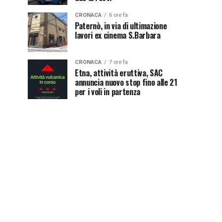
CRONACA
6 ore fa
Paternò, in via di ultimazione
lavori ex cinema S.Barbara
CRONACA
7 ore fa
Etna, attività eruttiva, SAC
annuncia nuovo stop fino alle 21
per i voli in partenza