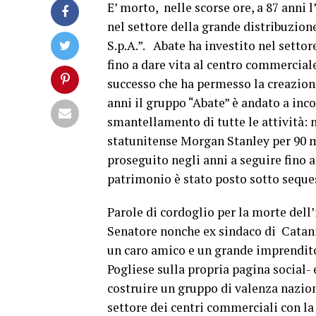
E’ morto, nelle scorse ore, a 87 anni
nel settore della grande distribuzio
S.p.A.”. Abate ha investito nel settore
fino a dare vita al centro commercial
successo che ha permesso la creazione 
anni il gruppo “Abate” è andato a inc
smantellamento di tutte le attività: n
statunitense Morgan Stanley per 90 m
proseguito negli anni a seguire fino 
patrimonio è stato posto sotto seques
Parole di cordoglio per la morte dell
Senatore nonche ex sindaco di Catani
un caro amico e un grande imprendito
Pogliese sulla propria pagina social-
costruire un gruppo di valenza nazion
settore dei centri commerciali con la 