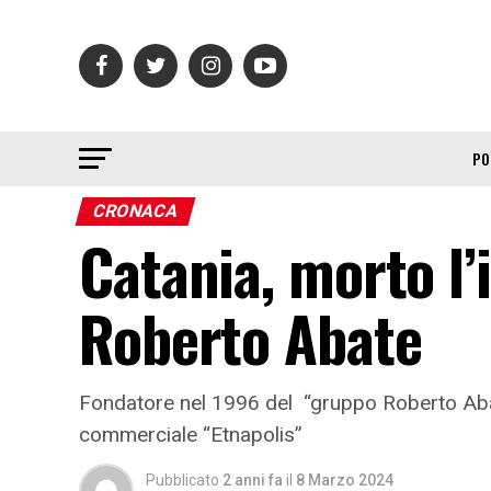
PO
CRONACA
Catania, morto l
Roberto Abate
Fondatore nel 1996 del “gruppo Roberto Abate 
commerciale “Etnapolis”
Pubblicato
2 anni fa
il
8 Marzo 2024