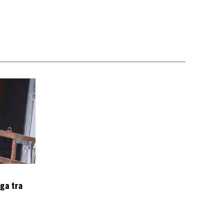
oga tra