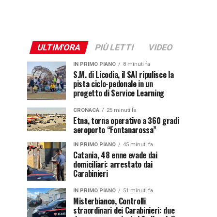
ULTIM'ORA
PIÙ LETTI
VIDEO
IN PRIMO PIANO
8 minuti fa
S.M. di Licodia, il SAI ripulisce la
pista ciclo-pedonale in un
progetto di Service Learning
CRONACA
25 minuti fa
Etna, torna operativo a 360 gradi
aeroporto “Fontanarossa”
IN PRIMO PIANO
45 minuti fa
Catania, 48 enne evade dai
domiciliari: arrestato dai
Carabinieri
IN PRIMO PIANO
51 minuti fa
Misterbianco, Controlli
straordinari dei Carabinieri: due