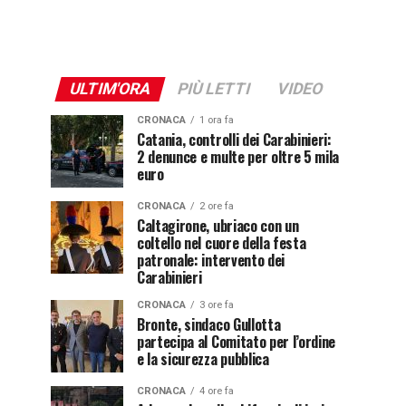
ULTIM'ORA
PIÙ LETTI
VIDEO
CRONACA
1 ora fa
Catania, controlli dei Carabinieri:
2 denunce e multe per oltre 5 mila
euro
CRONACA
2 ore fa
Caltagirone, ubriaco con un
coltello nel cuore della festa
patronale: intervento dei
Carabinieri
CRONACA
3 ore fa
Bronte, sindaco Gullotta
partecipa al Comitato per l’ordine
e la sicurezza pubblica
CRONACA
4 ore fa