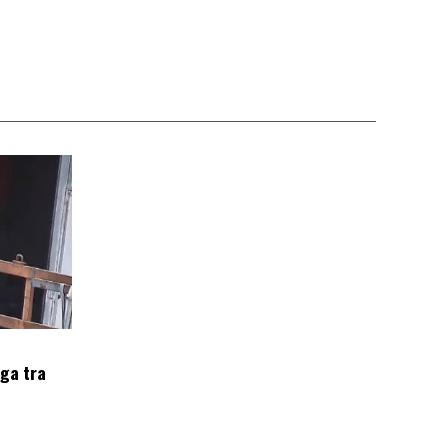
oga tra