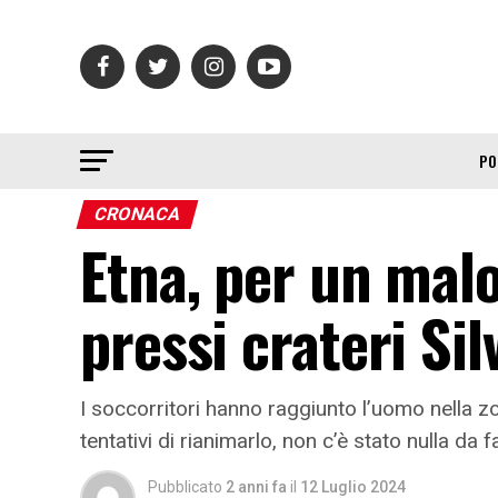
PO
CRONACA
Etna, per un mal
pressi crateri Silv
I soccorritori hanno raggiunto l’uomo nella 
tentativi di rianimarlo, non c’è stato nulla da f
Pubblicato
2 anni fa
il
12 Luglio 2024