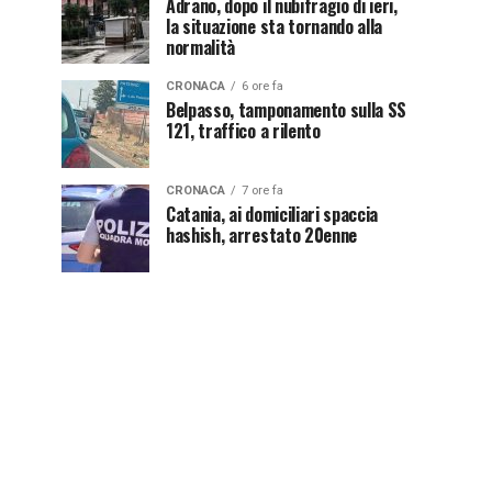
Adrano, dopo il nubifragio di ieri,
la situazione sta tornando alla
normalità
CRONACA
6 ore fa
Belpasso, tamponamento sulla SS
121, traffico a rilento
CRONACA
7 ore fa
Catania, ai domiciliari spaccia
hashish, arrestato 20enne