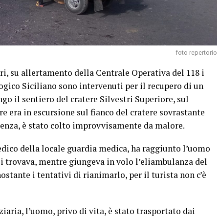
foto repertorio
ri, su allertamento della Centrale Operativa del 118 i
ogico Siciliano sono intervenuti per il recupero di un
o il sentiero del cratere Silvestri Superiore, sul
e era in escursione sul fianco del cratere sovrastante
pienza, è stato colto improvvisamente da malore.
edico della locale guardia medica, ha raggiunto l’uomo
i trovava, mentre giungeva in volo l’eliambulanza del
tante i tentativi di rianimarlo, per il turista non c’è
iaria, l’uomo, privo di vita, è stato trasportato dai