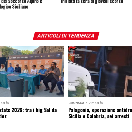
i del Soccorso Alpino e
iniziata la sera di giovedì scorso
logico Siciliano
ARTICOLI DI TENDENZA
esi fa
CRONACA
2 mesi fa
tate 2026: tra i big Sal da
Palagonia, operazione antidr
edez
Sicilia e Calabria, sei arresti