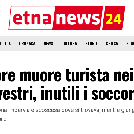
LITICA
CRONACA
NEWS
CULTURA
STORIE
CHIESA
SCU
ore muore turista nei
estri, inutili i soccor
zona impervia e scoscesa dove si trovava, mentre giung
are.