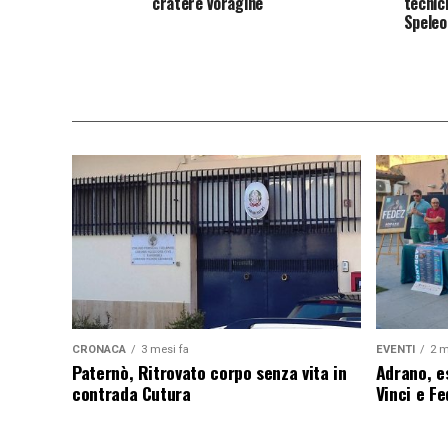
cratere Voragine
tecnic
Speleo
CRONACA
3 mesi fa
EVENTI
2 m
Paternò, Ritrovato corpo senza vita in
Adrano, es
contrada Cutura
Vinci e F