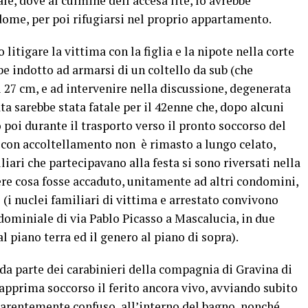
e, dove al culmine dell’accesa lite, lo avrebbe
ome, per poi rifugiarsi nel proprio appartamento.
 litigare la vittima con la figlia e la nipote nella corte
bbe indotto ad armarsi di un coltello da sub (che
 27 cm, e ad intervenire nella discussione, degenerata
ta sarebbe stata fatale per il 42enne che, dopo alcuni
o poi durante il trasporto verso il pronto soccorso del
e con accoltellamento non è rimasto a lungo celato,
liari che partecipavano alla festa si sono riversati nella
ere cosa fosse accaduto, unitamente ad altri condomini,
(i nuclei familiari di vittima e arrestato convivono
ominiale di via Pablo Picasso a Mascalucia, in due
 piano terra ed il genero al piano di sopra).
da parte dei carabinieri della compagnia di Gravina di
apprima soccorso il ferito ancora vivo, avviando subito
parentemente confuso, all’interno del bagno, nonché