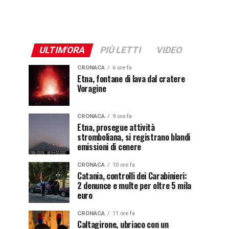
ULTIM'ORA
PIÙ LETTI
VIDEO
CRONACA
6 ore fa
Etna, fontane di lava dal cratere
Voragine
CRONACA
9 ore fa
Etna, prosegue attività
stromboliana, si registrano blandi
emissioni di cenere
CRONACA
10 ore fa
Catania, controlli dei Carabinieri:
2 denunce e multe per oltre 5 mila
euro
CRONACA
11 ore fa
Caltagirone, ubriaco con un