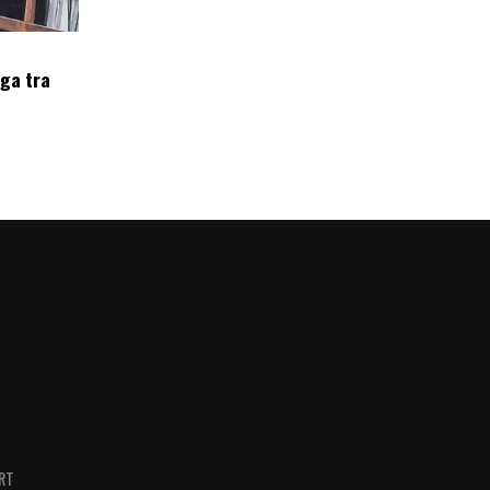
oga tra
RT