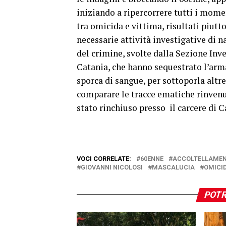
iniziando a ripercorrere tutti i momen
tra omicida e vittima, risultati piutt
necessarie attività investigative di n
del crimine, svolte dalla Sezione Inv
Catania, che hanno sequestrato l’arma
sporca di sangue, per sottoporla altre
comparare le tracce ematiche rinvenut
stato rinchiuso presso il carcere di C
VOCI CORRELATE:
60ENNE
ACCOLTELLAME
GIOVANNI NICOLOSI
MASCALUCIA
OMICI
POTR