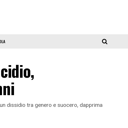
OLA
cidio,
nni
er un dissidio tra genero e suocero, dapprima