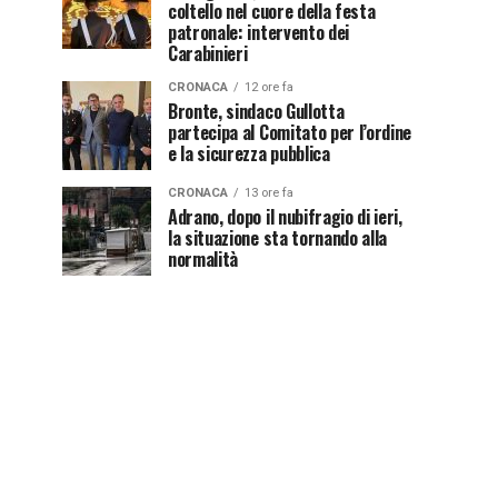
coltello nel cuore della festa
patronale: intervento dei
Carabinieri
CRONACA
12 ore fa
Bronte, sindaco Gullotta
partecipa al Comitato per l’ordine
e la sicurezza pubblica
CRONACA
13 ore fa
Adrano, dopo il nubifragio di ieri,
la situazione sta tornando alla
normalità