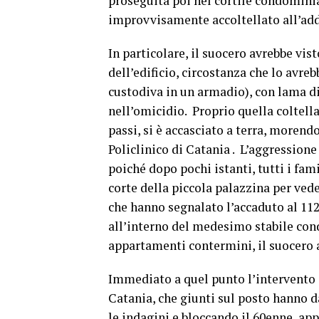
proseguita poi nel cortile condominial
improvvisamente accoltellato all’add
In particolare, il suocero avrebbe visto
dell’edificio, circostanza che lo avre
custodiva in un armadio), con lama di
nell’omicidio. Proprio quella coltella
passi, si è accasciato a terra, morend
Policlinico di Catania . L’aggression
poiché dopo pochi istanti, tutti i fami
corte della piccola palazzina per ved
che hanno segnalato l’accaduto al 112 
all’interno del medesimo stabile cond
appartamenti contermini, il suocero al
Immediato a quel punto l’intervento 
Catania, che giunti sul posto hanno d
le indagini e bloccando il 60enne, ap