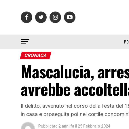
PO
CRONACA
Mascalucia, arre
avrebbe accoltell
Il delitto, avvenuto nel corso della festa del
in casa e proseguita poi nel cortile condomin
Pubblicato
2 anni fa
il
25 Febbraio 2024