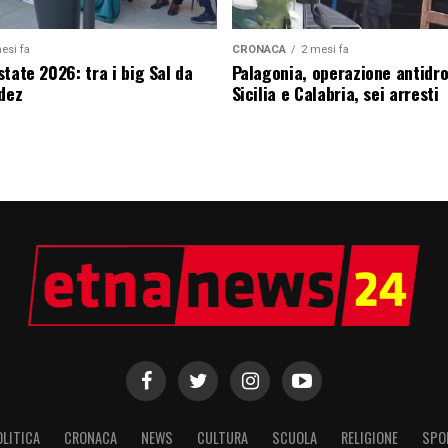
esi fa
CRONACA
2 mesi fa
tate 2026: tra i big Sal da
Palagonia, operazione antidr
edez
Sicilia e Calabria, sei arresti
OLITICA
CRONACA
NEWS
CULTURA
SCUOLA
RELIGIONE
SPO