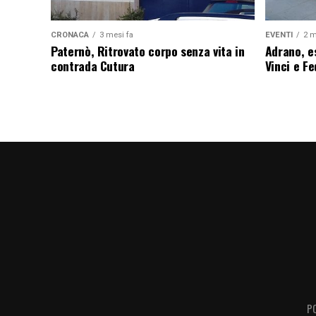
CRONACA
3 mesi fa
EVENTI
2 m
Paternò, Ritrovato corpo senza vita in
Adrano, es
contrada Cutura
Vinci e F
P