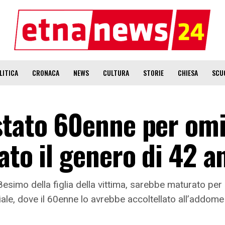
LITICA
CRONACA
NEWS
CULTURA
STORIE
CHIESA
SCU
stato 60enne per omi
ato il genero di 42 a
 18esimo della figlia della vittima, sarebbe maturato p
iale, dove il 60enne lo avrebbe accoltellato all’addome