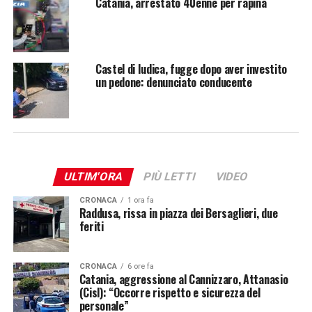
Catania, arrestato 40enne per rapina
Castel di Iudica, fugge dopo aver investito
un pedone: denunciato conducente
ULTIM'ORA
PIÙ LETTI
VIDEO
CRONACA
1 ora fa
Raddusa, rissa in piazza dei Bersaglieri, due
feriti
CRONACA
6 ore fa
Catania, aggressione al Cannizzaro, Attanasio
(Cisl): “Occorre rispetto e sicurezza del
personale”