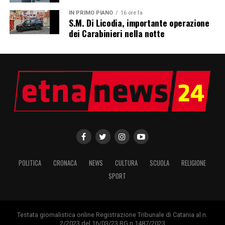
IN PRIMO PIANO
16 ore fa
S.M. Di Licodia, importante operazione
dei Carabinieri nella notte
POLITICA
CRONACA
NEWS
CULTURA
SCUOLA
RELIGIONE
SPORT
Testata giornalistica online Registrazione Tribunale di Catania al n.
2/2023 del 16/03/23 RG n.1487/2023