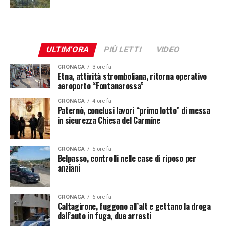
ULTIM'ORA
PIÙ LETTI
VIDEO
CRONACA
3 ore fa
Etna, attività stromboliana, ritorna operativo
aeroporto “Fontanarossa”
CRONACA
4 ore fa
Paternò, conclusi lavori “primo lotto” di messa
in sicurezza Chiesa del Carmine
CRONACA
5 ore fa
Belpasso, controlli nelle case di riposo per
anziani
CRONACA
6 ore fa
Caltagirone, fuggono all’alt e gettano la droga
dall’auto in fuga, due arresti