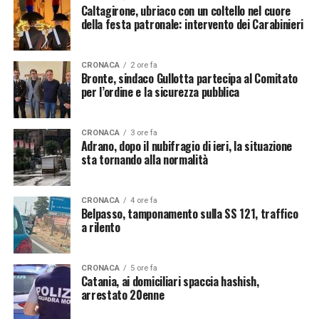
Caltagirone, ubriaco con un coltello nel cuore
della festa patronale: intervento dei Carabinieri
CRONACA
2 ore fa
Bronte, sindaco Gullotta partecipa al Comitato
per l’ordine e la sicurezza pubblica
CRONACA
3 ore fa
Adrano, dopo il nubifragio di ieri, la situazione
sta tornando alla normalità
CRONACA
4 ore fa
Belpasso, tamponamento sulla SS 121, traffico
a rilento
CRONACA
5 ore fa
Catania, ai domiciliari spaccia hashish,
arrestato 20enne